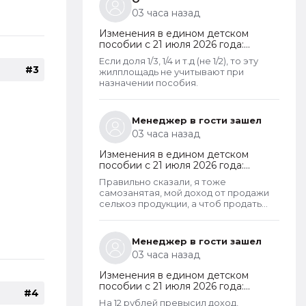
что унаследованные доли наследства
03 часа назад
играют роль.
Изменения в едином детском
пособии с 21 июля 2026 года:
пересмотр правила нулевого
Если доля 1/3, 1/4 и т.д (не 1/2), то эту
дохода и новый порядок
#3
жилплощадь не учитывают при
оформления пособий по месту
назначении пособия.
пребывания
Менеджер в гости зашел
03 часа назад
Изменения в едином детском
пособии с 21 июля 2026 года:
пересмотр правила нулевого
Правильно сказали, я тоже
дохода и новый порядок
самозанятая, мой доход от продажи
оформления пособий по месту
сельхоз продукции, а чтоб продать
пребывания
пашешь с утра до позднего вечера на
своем огороде и во дворах с
животинками
Менеджер в гости зашел
03 часа назад
Изменения в едином детском
пособии с 21 июля 2026 года:
#4
пересмотр правила нулевого
На 12 рублей превысил доход,