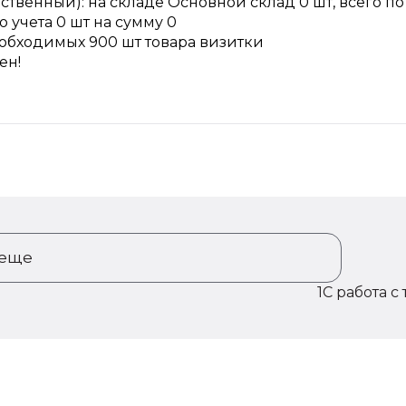
обственный): на складе Основной склад 0 шт, всего по
о учета 0 шт на сумму 0
необходимых 900 шт товара визитки
ен!
 еще
1C работа с 