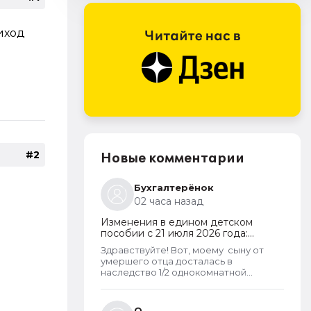
риход
#2
Новые комментарии
Бухгалтерёнок
02 часа назад
Изменения в едином детском
пособии с 21 июля 2026 года:
пересмотр правила нулевого
Здравствуйте! Вот, моему сыну от
дохода и новый порядок
умершего отца досталась в
оформления пособий по месту
наследство 1/2 однокомнатной
пребывания
квартиры (15 КВ.м) и что? Из-за этого
мы считаемся супер обеспеченными?
Отказ пришёл сразу. Несправедливо,
О