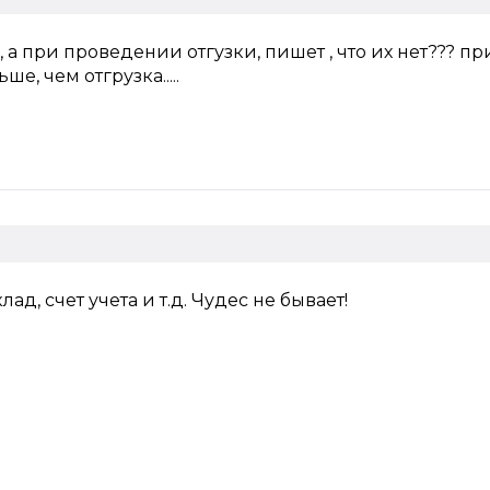
ы, а при проведении отгузки, пишет , что их нет??? п
е, чем отгрузка.....
ад, счет учета и т.д. Чудес не бывает!