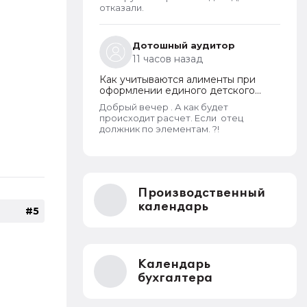
дохода и новый порядок
отказали.
оформления пособий по месту
пребывания
Дотошный аудитор
11 часов назад
Как учитываются алименты при
оформлении единого детского
пособия в 2026 году
Добрый вечер . А как будет
происходит расчет. Если отец
должник по элементам. ?!
Производственный
календарь
#5
Календарь
бухгалтера