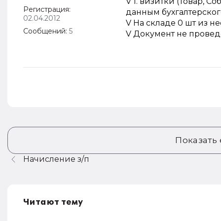
V 1. визитки (Товар, С
Регистрация:
данным бухгалтерског
02.04.2012
V На складе 0 шт из 
Сообщений:
5
V Документ не провед
Показать
Начисление з/п
Читают тему