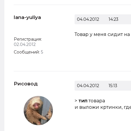
lana-yuliya
04.04.2012
14:23
Товар у меня сидит на 41
Регистрация:
02.04.2012
Сообщений:
5
Рисовод
04.04.2012
15:13
>
тип
товара
и выложи кртинки, где