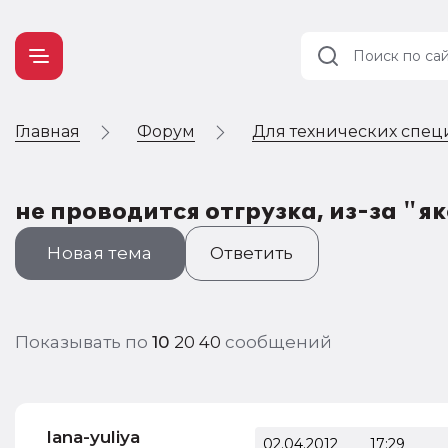
Главная
Форум
Для технических спец
Учет и
налогообложение
Автоматизация
не проводится отгрузка, из-за "
Новая тема
Ответить
Показывать по
10
20
40
сообщений
lana-yuliya
02.04.2012
17:29