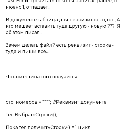
"Хм. Если прочитать то, что я написал ранее, то
нюанс 1, отпадает...
В документе таблица для реквизитов - одно, А
кто мешает вставить туда другую - новую ??? Я
об этом писал...
Зачем делать файл? есть реквизит - строка -
туда и пиши всё...
Что-нить типа того получится:
стр_номеров = """"; //Реквизит документа
Тел.ВыбратьСтроки();
Пока тел.получитьСтроку() = 1 цикл