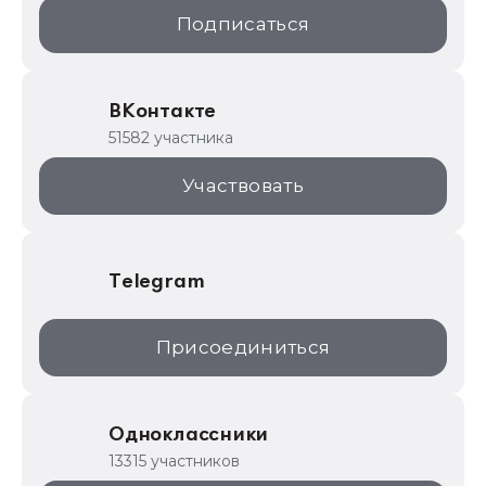
1С:Образование
Подписаться
ИТС.1C.ru
Образовательные программы
ВКонтакте
1С для торговли
51582 участника
1С:Торговая площадка
Участвовать
Telegram
Присоединиться
Одноклассники
13315 участников