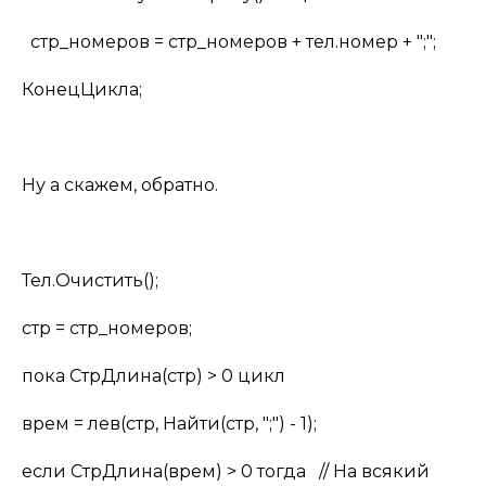
стр_номеров = стр_номеров + тел.номер + ";";
КонецЦикла;
Ну а скажем, обратно.
Тел.Очистить();
стр = стр_номеров;
пока СтрДлина(стр) > 0 цикл
врем = лев(стр, Найти(стр, ";") - 1);
если СтрДлина(врем) > 0 тогда // На всякий