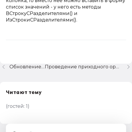
колонка, то вместо нее можно вставить в форму
список значений - у него есть методы
ВСтрокуСРазделителями() и
ИзСтрокиСРазделителями().
Обновление 1С
Проведение приходного ордера
Читают тему
(гостей:
1
)