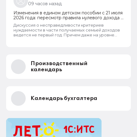
критерию, их среднедушевой доход не должен
09 часов назад
превышать прожиточный минимум на каждого
члена семьи. И если доход заявителя хотя бы на 1
Изменения в едином детском пособии с 21 июля
рубль превысит установленный предел, то в
2026 года: пересмотр правила нулевого дохода и
пособии отказывают, что конечно же
новый порядок оформления пособий по месту
несправедливо.
Дискуссия о несправедливости критериев
пребывания
нуждаемости в части получаемых семьей доходов
ведется не первый год. Причем даже на уровне
законодателей и президента, который уже говорил
о том, что данные критерии необходимо
пересмотреть. В начале года данные критерии
действительно пересмотрели. Но сделали это
только для многодетных семей. Теперь при
Производственный
незначительном превышении доходов таких семей
показателей прожиточного минимума пособие они
календарь
все равно получают. Но других семей это не
коснулось.
Календарь бухгалтера