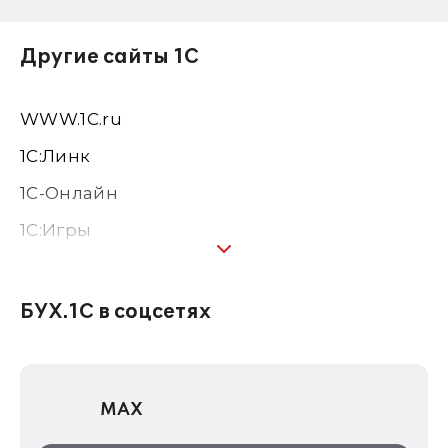
Другие сайты 1С
WWW.1С.ru
1С:Линк
1С-Онлайн
1C:Игры
1С:Предприятие 8
1С:Консалтинг
БУХ.1С в соцсетях
1Софт
1С Отраслевые решения
MAX
1С:Дистрибьюция