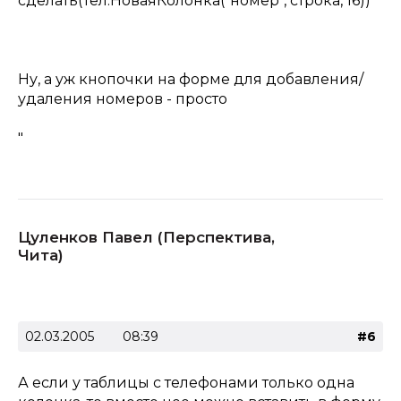
сделать(Тел.НоваяКолонка("номер", строка, 16))
Ну, а уж кнопочки на форме для добавления/
удаления номеров - просто
"
Цуленков Павел (Перспектива,
Чита)
02.03.2005
08:39
#6
А если у таблицы с телефонами только одна