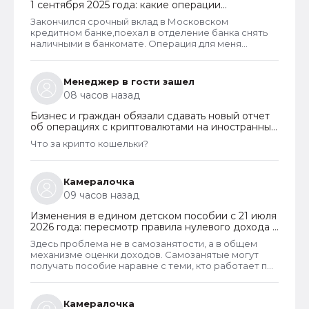
1 сентября 2025 года: какие операции
заблокируют и как отменить запрет
Закончился срочный вклад в Московском
кредитном банке,поехал в отделение банка снять
наличными в банкомате. Операция для меня
типичная. При попытке снятия карту заблокировали
на 48 часов.Кассу в отделении полгода назад
ликвидировали.
Менеджер в гости зашел
08 часов назад
Бизнес и граждан обязали сдавать новый отчет
об операциях с криптовалютами на иностранных
платформах
Что за крипто кошельки?
Камералочка
09 часов назад
Изменения в едином детском пособии с 21 июля
2026 года: пересмотр правила нулевого дохода и
новый порядок оформления пособий по месту
Здесь проблема не в самозанятости, а в общем
пребывания
механизме оценки доходов. Самозанятые могут
получать пособие наравне с теми, кто работает по
трудовому договору. Но для этого и самозанятые и
работники по ТД должны соответствовать
критерию нуждаемости. Согласно данному
Камералочка