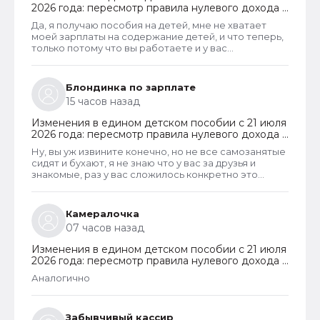
2026 года: пересмотр правила нулевого дохода и
новый порядок оформления пособий по месту
Да, я получаю пособия на детей, мне не хватает
пребывания
моей зарплаты на содержание детей, и что теперь,
только потому что вы работаете и у вас
официальная зарплата превышает мрот, все
остальные, кому реально нужны пособия должны
страдать?
Блондинка по зарплате
15 часов назад
Изменения в едином детском пособии с 21 июля
2026 года: пересмотр правила нулевого дохода и
новый порядок оформления пособий по месту
Ну, вы уж извините конечно, но не все самозанятые
пребывания
сидят и бухают, я не знаю что у вас за друзья и
знакомые, раз у вас сложилось конкретно это
мнение, я самозанятая, работаю неофициально, и я
не пью, так как я верующая и у меня 3 детей
Камералочка
07 часов назад
Изменения в едином детском пособии с 21 июля
2026 года: пересмотр правила нулевого дохода и
новый порядок оформления пособий по месту
Аналогично
пребывания
Забывчивый кассир