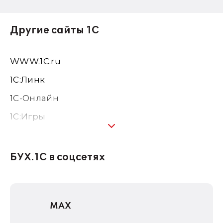
Другие сайты 1С
WWW.1С.ru
1С:Линк
1С-Онлайн
1C:Игры
1С:Предприятие 8
1С:Консалтинг
БУХ.1С в соцсетях
1Софт
1С Отраслевые решения
MAX
1С:Дистрибьюция