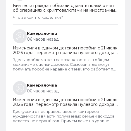
Бизнес и граждан обязали сдавать новый отчет
об операциях с криптовалютами на иностранных
платформах
Что за крипто кошельки?
Камералочка
06 часов назад
Изменения в едином детском пособии с 21 июля
2026 года: пересмотр правила нулевого дохода и
новый порядок оформления пособий по месту
Здесь проблема не в самозанятости, а в общем
пребывания
механизме оценки доходов. Самозанятые могут
получать пособие наравне с теми, кто работает по
трудовому договору. Но для этого и самозанятые и
работники по ТД должны соответствовать
критерию нуждаемости. Согласно данному
Камералочка
критерию, их среднедушевой доход не должен
06 часов назад
превышать прожиточный минимум на каждого
члена семьи. И если доход заявителя хотя бы на 1
Изменения в едином детском пособии с 21 июля
рубль превысит установленный предел, то в
2026 года: пересмотр правила нулевого дохода и
пособии отказывают, что конечно же
новый порядок оформления пособий по месту
несправедливо.
Дискуссия о несправедливости критериев
пребывания
нуждаемости в части получаемых семьей доходов
ведется не первый год. Причем даже на уровне
законодателей и президента, который уже говорил
о том, что данные критерии необходимо