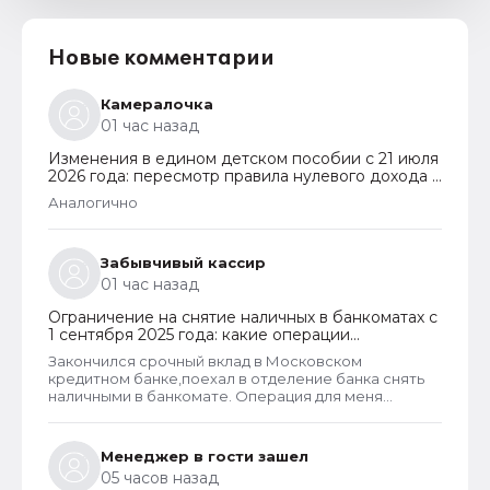
Новые комментарии
Камералочка
01 час назад
Изменения в едином детском пособии с 21 июля
2026 года: пересмотр правила нулевого дохода и
новый порядок оформления пособий по месту
Аналогично
пребывания
Забывчивый кассир
01 час назад
Ограничение на снятие наличных в банкоматах с
1 сентября 2025 года: какие операции
заблокируют и как отменить запрет
Закончился срочный вклад в Московском
кредитном банке,поехал в отделение банка снять
наличными в банкомате. Операция для меня
типичная. При попытке снятия карту заблокировали
на 48 часов.Кассу в отделении полгода назад
ликвидировали.
Менеджер в гости зашел
05 часов назад