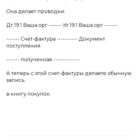
Она делает проводки:
Дт 19.1 Ваша орг ------- Кт 19.1 Ваша орг -------
------- Счет-фактура ----------- Документ
поступления
------- полученная --------------
А теперь с этой счет-фактуры делаете обычную
запись
в книгу покупок.