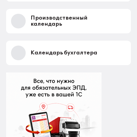
пересмотреть. В начале года данные критерии
действительно пересмотрели. Но сделали это
только для многодетных семей. Теперь при
Производственный
незначительном превышении доходов таких семей
показателей прожиточного минимума пособие они
календарь
все равно получают. Но других семей это не
коснулось.
Календарь бухгалтера