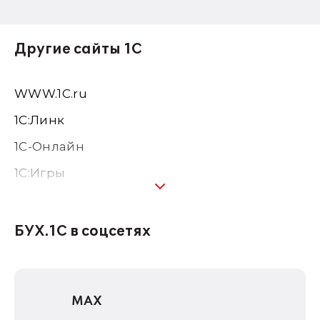
Другие сайты 1С
WWW.1С.ru
1С:Линк
1С-Онлайн
1C:Игры
1С:Предприятие 8
1С:Консалтинг
БУХ.1С в соцсетях
1Софт
1С Отраслевые решения
MAX
1С:Дистрибьюция