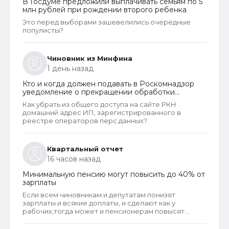
В Госдуме предложили выплачивать семьям по 5
нарушения их прав обратиться непосредственно к
млн рублей при рождении второго ребенка
оператору для устранения нарушений.
Это перед выборами зашевелились очередные
популисты?
Чиновник из Минфина
1 день назад
Кто и когда должен подавать в Роскомнадзор
уведомление о прекращении обработки
персональных данных
Как убрать из общего доступа на сайте РКН
домашний адрес ИП, зарегистрированного в
реестре операторов перс.данных?
Квартальный отчет
16 часов назад
Минимальную пенсию могут повысить до 40% от
зарплаты
Если всем чиновникам и депутатам понизят
зарплаты и всякие доплаты, и сделают как у
рабочих,тогда может и пенсионерам повысят
пенсии