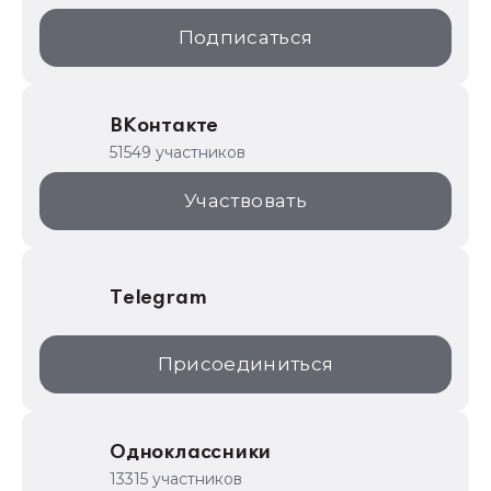
1С:Образование
Подписаться
ИТС.1C.ru
Образовательные программы
ВКонтакте
1С для торговли
51549 участников
1С:Торговая площадка
Участвовать
Telegram
Присоединиться
Одноклассники
13315 участников