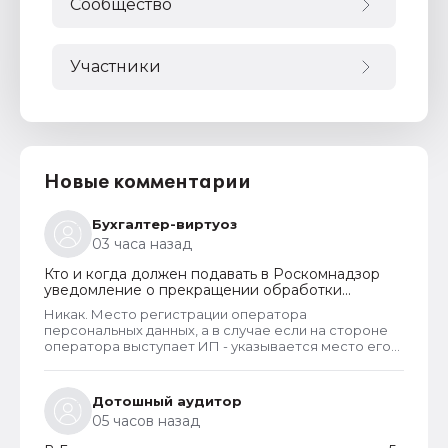
Сообщество
Участники
Новые комментарии
Бухгалтер-виртуоз
03 часа назад
Кто и когда должен подавать в Роскомнадзор
уведомление о прекращении обработки
персональных данных
Никак. Место регистрации оператора
персональных данных, а в случае если на стороне
оператора выступает ИП - указывается место его
жительства, является обязательным и
неотъемлемым атрибутом реестра РКН. Данная
информация подлежит обязательному
Дотошный аудитор
размещению в реестре наряду со всеми прочими
05 часов назад
сведениями. Делается это для того, чтобы у
субъектов ПД имелась возможность в случае