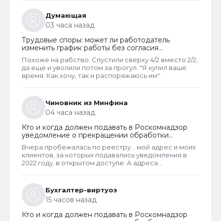
должен был инициировать увольнение сотрудника с
выплатой всех положенных ему компенсаций при
Думающая
таком виде увольнения (не по собственному
03 часа назад
желанию или соглашению сторон).
Трудовые споры: может ли работодатель
изменить график работы без согласия
сотрудника
Похоже на рабство. Спустили сверху 4/2 вместо 2/2,
да еще и уволили потом за прогул. "Я купил ваше
время. Как хочу, так и распоряжаюсь им".
Чиновник из Минфина
04 часа назад
Кто и когда должен подавать в Роскомнадзор
уведомление о прекращении обработки
персональных данных
Вчера пробежалась по реестру... мой адрес и моих
клиентов, за которых подавались уведомления в
2022 году, в открытом доступе. А адреса
новоявленных операторов перс. данных,
зарегистрированных в 2025 году, скрыты. Я
проверила только знакомых ИП и заметила такую
Бухгалтер-виртуоз
закономерность. Или это просто совпадение
15 часов назад
такое?
Кто и когда должен подавать в Роскомнадзор