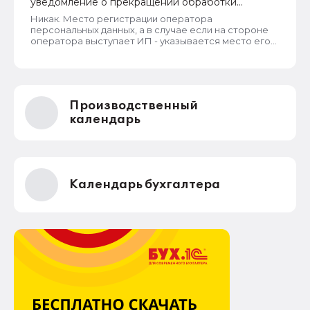
уведомление о прекращении обработки
персональных данных
Никак. Место регистрации оператора
персональных данных, а в случае если на стороне
оператора выступает ИП - указывается место его
жительства, является обязательным и
неотъемлемым атрибутом реестра РКН. Данная
информация подлежит обязательному
размещению в реестре наряду со всеми прочими
сведениями. Делается это для того, чтобы у
Производственный
субъектов ПД имелась возможность в случае
нарушения их прав обратиться непосредственно к
календарь
оператору для устранения нарушений.
Календарь бухгалтера