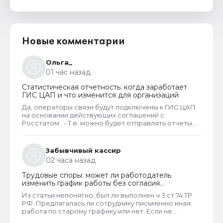
Новые комментарии
Ольга_
01 час назад
Статистическая отчетность: когда заработает
ГИС ЦАП и что изменится для организаций
Да, операторы связи будут подключены к ГИС ЦАП
на основании действующих соглашений с
Росстатом. - Т.е. можно будет отправлять отчеты
через оператора, а оператор будет их передавать
в ГИС ЦАП?
Забывчивый кассир
02 часа назад
Трудовые споры: может ли работодатель
изменить график работы без согласия
сотрудника
Из статьи непонятно, был ли выполнен ч 3 ст 74 ТР
РФ. Предлагалась ли сотруднику письменно иная
работа по старому графику или нет. Если не
предлагалась, так как ее не было, работодатель