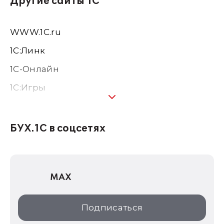
Другие сайты 1С
WWW.1С.ru
1С:Линк
1С-Онлайн
1C:Игры
1С:Предприятие 8
1С:Консалтинг
БУХ.1С в соцсетях
1Софт
1С Отраслевые решения
MAX
1С:Дистрибьюция
1С:Образование
Подписаться
ИТС.1C.ru