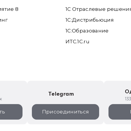
иятие 8
1С Отраслевые решени
инг
1С:Дистрибьюция
1С:Образование
ИТС.1C.ru
е
О
Telegram
к
13
ть
Присоединиться