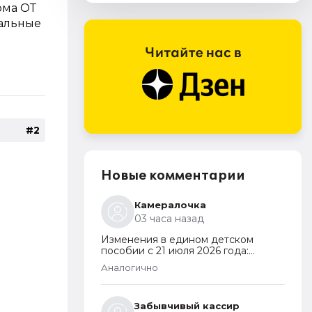
рма ОТ
тальные
#2
Новые комментарии
Камералочка
03 часа назад
Изменения в едином детском
пособии с 21 июля 2026 года:
пересмотр правила нулевого
Аналогично
дохода и новый порядок
оформления пособий по месту
пребывания
Забывчивый кассир