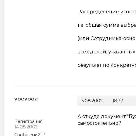
Распределение итогов
т.е. общая сумма выб
(или Сотрудника-осно
всех долей, указанных
результат по конкрет
voevoda
15.08.2002
18:37
А откуда документ "Бу
Регистрация:
самостоятельно?
14.08.2002
Сообщений:
7