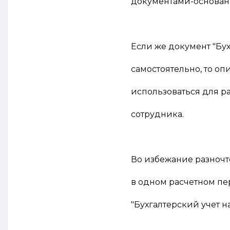
документами-основан
Если же документ "Бу
самостоятельно, то о
использоваться для 
сотрудника.
Во избежание разночт
в одном расчетном пе
"Бухгалтерский учет н