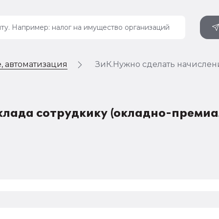
, автоматизация
ЗиК.Нужно сделать начислен
клада сотрудкику (окладно-преми