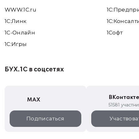
WWW.1С.ru
1С:Предпр
1С:Линк
1С:Консалт
1С-Онлайн
1Софт
1C:Игры
БУХ.1С в соцсетях
ВКонтакт
MAX
51581 участни
Подписаться
Участвова