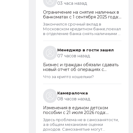
03 часа назад
Ограничение на снятие наличных в
банкоматах с 1 сентября 2025 года:
какие операции заблокируют и как
Закончился срочный вклад в
отменить запрет
Московском кредитном банке,поехал
в отделение банка снять наличными в
банкомате. Операция для меня
типичная. При попытке снятия карту
заблокировали на 48 часов.Кассу в
Менеджер в гости зашел
отделении полгода назад
07 часов назад
ликвидировали.
Бизнес и граждан обязали сдавать
новый отчет об операциях с
криптовалютами на иностранных
Что за крипто кошельки?
платформах
Камералочка
08 часов назад
Изменения в едином детском
пособии с 21 июля 2026 года:
пересмотр правила нулевого
Здесь проблема не в самозанятости,
дохода и новый порядок
а в общем механизме оценки
оформления пособий по месту
доходов. Самозанятые могут
пребывания