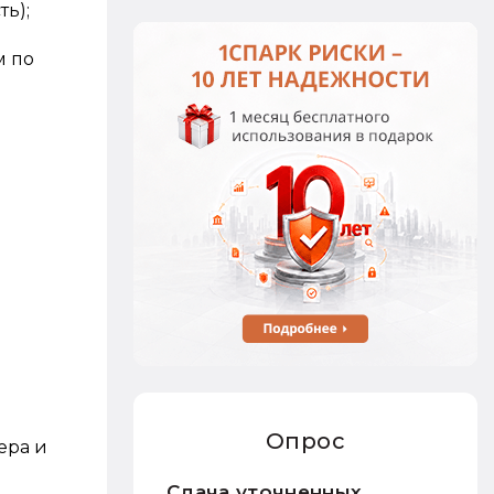
ь);
м по
Опрос
ера и
Сдача уточненных