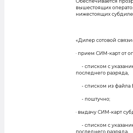
Обеспечивается прозр
вышестоящих оператор
нижестоящих субдиле
«Дилер сотовой связи
· прием СИМ-карт от 
- списком с указани
последнего разряда,
- списком из файла 
- поштучно;
· выдачу СИМ-карт су
- списком с указани
последнего разряда,