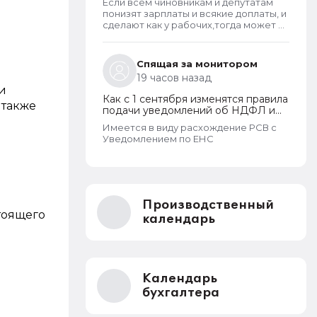
Если всем чиновникам и депутатам
понизят зарплаты и всякие доплаты, и
сделают как у рабочих,тогда может и
пенсионерам повысят пенсии
Спящая за монитором
19 часов назад
и
Как с 1 сентября изменятся правила
 также
подачи уведомлений об НДФЛ и
страховых взносах
Имеется в виду расхождение РСВ с
Уведомлением по ЕНС
Производственный
стоящего
календарь
Календарь
бухгалтера