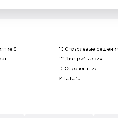
иятие 8
1С Отраслевые решени
инг
1С:Дистрибьюция
1С:Образование
ИТС.1C.ru