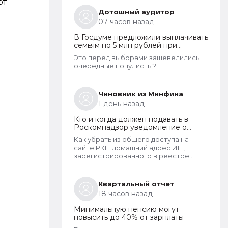
является обязательным и
от
неотъемлемым атрибутом реестра
Дотошный аудитор
РКН. Данная информация подлежит
07 часов назад
обязательному размещению в
реестре наряду со всеми прочими
В Госдуме предложили выплачивать
сведениями. Делается это для того,
семьям по 5 млн рублей при
чтобы у субъектов ПД имелась
рождении второго ребенка
возможность в случае нарушения их
Это перед выборами зашевелились
прав обратиться непосредственно к
очередные популисты?
оператору для устранения
нарушений.
Чиновник из Минфина
1 день назад
Кто и когда должен подавать в
Роскомнадзор уведомление о
прекращении обработки
Как убрать из общего доступа на
персональных данных
сайте РКН домашний адрес ИП,
зарегистрированного в реестре
операторов перс.данных?
Квартальный отчет
18 часов назад
Минимальную пенсию могут
повысить до 40% от зарплаты