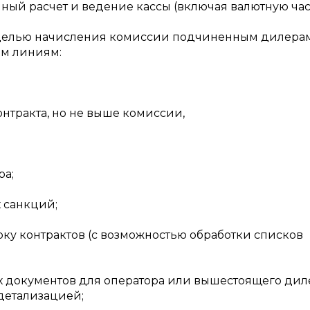
ный расчет и ведение кассы (включая валютную част
с целью начисления комиссии подчиненным дилера
м линиям:
нтракта, но не выше комиссии,
ра;
 санкций;
рку контрактов (с возможностью обработки списков
х документов для оператора или вышестоящего дил
детализацией;