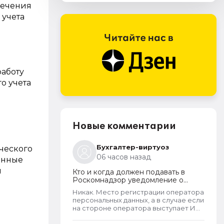
печения
 учета
работу
о учета
Новые комментарии
Бухгалтер-виртуоз
ческого
06 часов назад
енные
и
Кто и когда должен подавать в
Роскомнадзор уведомление о
прекращении обработки
Никак. Место регистрации оператора
персональных данных
персональных данных, а в случае если
на стороне оператора выступает ИП
- указывается место его жительства,