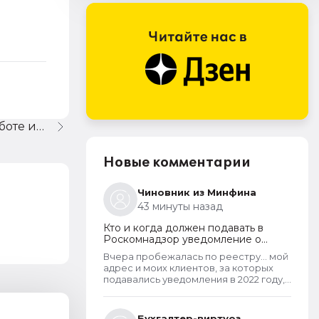
ЗиК - восстановление на работе и компенсация отпуска
Новые комментарии
Чиновник из Минфина
43 минуты назад
Кто и когда должен подавать в
Роскомнадзор уведомление о
прекращении обработки
Вчера пробежалась по реестру... мой
персональных данных
адрес и моих клиентов, за которых
подавались уведомления в 2022 году,
в открытом доступе. А адреса
новоявленных операторов перс.
данных, зарегистрированных в 2025
Бухгалтер-виртуоз