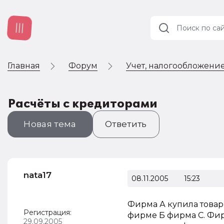
Главная
Форум
Учет, налогообложение
Учет и
налогообложение
Автоматизация
Расчёты с кредиторами
Новая тема
Ответить
nata17
08.11.2005
15:23
Фирма А купила товар 
Регистрация:
фирме Б фирма С. Фир
29.09.2005