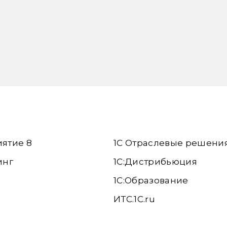
иятие 8
1С Отраслевые решени
инг
1С:Дистрибьюция
1С:Образование
ИТС.1C.ru