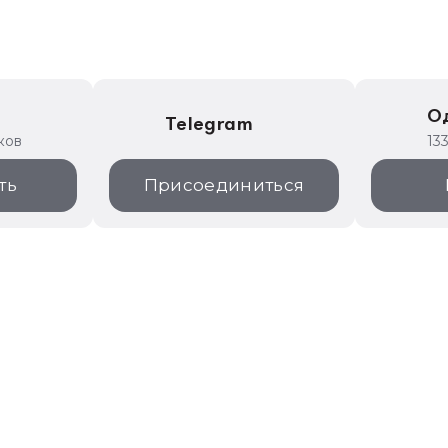
е
О
Telegram
ков
13
ть
Присоединиться