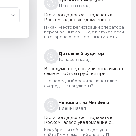
году, скрыты. Я проверила только
11 часов назад
знакомых ИП и заметила такую
закономерность. Или это просто
Кто и когда должен подавать в
совпадение такое?
Роскомнадзор уведомление о
прекращении обработки
Никак. Место регистрации оператора
персональных данных
персональных данных, а в случае если
на стороне оператора выступает ИП
- указывается место его жительства,
является обязательным и
неотъемлемым атрибутом реестра
Дотошный аудитор
РКН. Данная информация подлежит
10 часов назад
обязательному размещению в
реестре наряду со всеми прочими
В Госдуме предложили выплачивать
сведениями. Делается это для того,
семьям по 5 млн рублей при
чтобы у субъектов ПД имелась
рождении второго ребенка
возможность в случае нарушения их
Это перед выборами зашевелились
прав обратиться непосредственно к
очередные популисты?
оператору для устранения
нарушений.
Чиновник из Минфина
1 день назад
Кто и когда должен подавать в
Роскомнадзор уведомление о
прекращении обработки
Как убрать из общего доступа на
персональных данных
сайте РКН домашний адрес ИП,