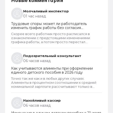
Новые комментарии
Молчаливый инспектор
01 час назад
Трудовые споры: может ли работодатель
изменить график работы без согласия
сотрудника
Скорее всего работник просто расписался в
ознакомлении с предстоящими изменениями
графика работы, а потом просто перестал
выходить на работу (когда изменения вступили в
силу). А надо было писать отказ от продолжения
работы в новых условиях, тогда работодатель был
Подозрительный консультант
бы обязан предложить имеющиеся вакансии и
06 часов назад
перевести на другую работу, либо уволить с
выплатой причитающихся компенсаций.
Как учитываются алименты при оформлении
единого детского пособия в 2026 году
Точно так же как и в любых других случаях.
Алименты в процентном соотношении к средней
номинальной зарплате рассчитывают только в
случаях, когда алименты официально не
оформлены и разведенный заявитель их не
получает. Но долг по алиментам может возникнуть
Назойливый кассир
только тогда, когда алименты оформлены в
06 часов назад
соответствии с судебным решением. И если есть
решение суда, то алименты рассчитывают в