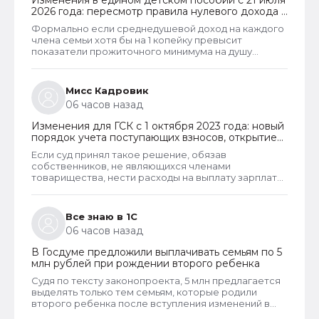
Изменения в едином детском пособии с 21 июля
фактическом размере. То есть, в том размере,
2026 года: пересмотр правила нулевого дохода и
который указан судом.
новый порядок оформления пособий по месту
Формально если среднедушевой доход на каждого
пребывания
члена семьи хотя бы на 1 копейку превысит
показатели прожиточного минимума на душу
населения, то у СФР появляется достаточное
основание для отказа в пособии. Такое отказ, к
сожалению, оспорить уже не удастся. Исключение
Мисс Кадровик
из этого правила сделано только для многодетных
06 часов назад
семей. При незначительном превышении доходов
таким семьям теперь не отказывают в выплате.
Изменения для ГСК с 1 октября 2023 года: новый
порядок учета поступающих взносов, открытие
расчетных счетов и переход на применение
Если суд принял такое решение, обязав
бухгалтерского ПО
собственников, не являющихся членами
товарищества, нести расходы на выплату зарплаты
председателю, то такое решение неправомерно и
может быть оспорено в вышестоящем суде. Но
скорее всего речь в споре шла не о зарплате или
Все знаю в 1С
не только о зарплате председателя, но и об оплате
06 часов назад
его услуг, которые он может оказывать наряду со
своей основной деятельностью. Такие услуги и
В Госдуме предложили выплачивать семьям по 5
работы должны оплачивать все собственники
млн рублей при рождении второго ребенка
гаражей.
Судя по тексту законопроекта, 5 млн предлагается
выделять только тем семьям, которые родили
второго ребенка после вступления изменений в
законную силу, если их конечно когда-либо примут,