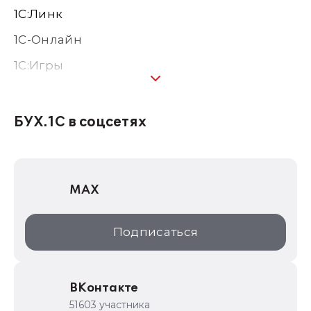
1С:Линк
1С-Онлайн
1C:Игры
1С:Предприятие 8
1С:Консалтинг
БУХ.1С в соцсетях
1Софт
1С Отраслевые решения
MAX
1С:Дистрибьюция
1С:Образование
Подписаться
ИТС.1C.ru
Образовательные программы
ВКонтакте
1С для торговли
51603 участника