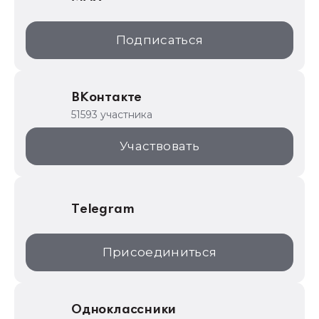
1С:Дистрибьюция
1С:Образование
Подписаться
ИТС.1C.ru
Образовательные программы
ВКонтакте
1С для торговли
51593 участника
1С:Торговая площадка
Участвовать
Telegram
Присоединиться
Одноклассники