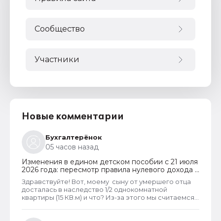
Сообщество
Участники
Новые комментарии
Бухгалтерёнок
05 часов назад
Изменения в едином детском пособии с 21 июля
2026 года: пересмотр правила нулевого дохода и
новый порядок оформления пособий по месту
Здравствуйте! Вот, моему сыну от умершего отца
пребывания
досталась в наследство 1/2 однокомнатной
квартиры (15 КВ.м) и что? Из-за этого мы считаемся
супер обеспеченными? Отказ пришёл сразу.
Несправедливо, что унаследованные доли