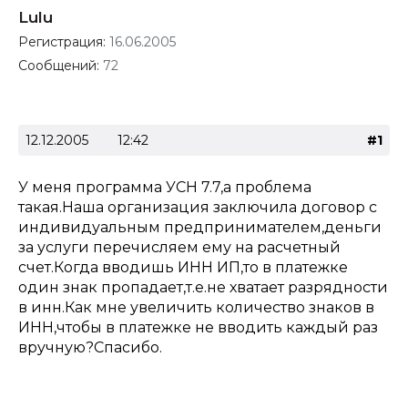
Lulu
Регистрация:
16.06.2005
Сообщений:
72
12.12.2005
12:42
#1
У меня программа УСН 7.7,а проблема
такая.Наша организация заключила договор с
индивидуальным предпринимателем,деньги
за услуги перечисляем ему на расчетный
счет.Когда вводишь ИНН ИП,то в платежке
один знак пропадает,т.е.не хватает разрядности
в инн.Как мне увеличить количество знаков в
ИНН,чтобы в платежке не вводить каждый раз
вручную?Спасибо.