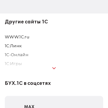
Другие сайты 1С
WWW.1С.ru
1С:Линк
1С-Онлайн
1C:Игры
1С:Предприятие 8
1С:Консалтинг
БУХ.1С в соцсетях
1Софт
1С Отраслевые решения
MAX