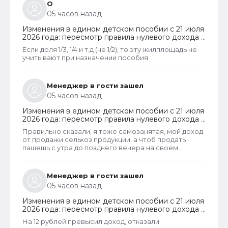
наследства играют роль.
О
05 часов назад
Изменения в едином детском пособии с 21 июля
2026 года: пересмотр правила нулевого дохода и
новый порядок оформления пособий по месту
Если доля 1/3, 1/4 и т.д (не 1/2), то эту жилплощадь не
пребывания
учитывают при назначении пособия.
Менеджер в гости зашел
05 часов назад
Изменения в едином детском пособии с 21 июля
2026 года: пересмотр правила нулевого дохода и
новый порядок оформления пособий по месту
Правильно сказали, я тоже самозанятая, мой доход
пребывания
от продажи сельхоз продукции, а чтоб продать
пашешь с утра до позднего вечера на своем
огороде и во дворах с животинками
Менеджер в гости зашел
05 часов назад
Изменения в едином детском пособии с 21 июля
2026 года: пересмотр правила нулевого дохода и
новый порядок оформления пособий по месту
На 12 рублей превысил доход, отказали.
пребывания