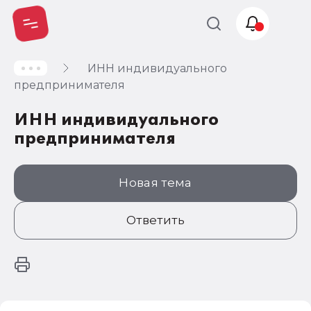
ИНН индивидуального
Учет и
предпринимателя
налогообложение
ИНН индивидуального
Автоматизация
предпринимателя
Новая тема
Ответить