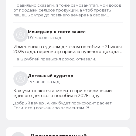
новый порядок оформления пособий по месту
Правильно сказали, я тоже самозанятая, мой доход
пребывания
от продажи сельхоз продукции, а чтоб продать
пашешь с утра до позднего вечера на своем
огороде и во дворах с животинками
Менеджер в гости зашел
07 часов назад
Изменения в едином детском пособии с 21 июля
2026 года: пересмотр правила нулевого дохода и
новый порядок оформления пособий по месту
На 12 рублей превысил доход, отказали.
пребывания
Дотошный аудитор
15 часов назад
Как учитываются алименты при оформлении
единого детского пособия в 2026 году
Добрый вечер . А как будет происходит расчет.
Если отец должник по элементам. ?!