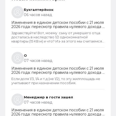
Бухгалтерёнок
06 часов назад
Изменения в едином детском пособии с 21 июля
2026 года: пересмотр правила нулевого дохода и
новый порядок оформления пособий по месту
Здравствуйте! Вот, моему сыну от умершего отца
пребывания
досталась в наследство 1/2 однокомнатной
квартиры (15 КВ.м) и что? Из-за этого мы считаемся
супер обеспеченными? Отказ пришёл сразу.
Несправедливо, что унаследованные доли
наследства играют роль.
О
07 часов назад
Изменения в едином детском пособии с 21 июля
2026 года: пересмотр правила нулевого дохода и
новый порядок оформления пособий по месту
Если доля 1/3, 1/4 и т.д (не 1/2), то эту жилплощадь не
пребывания
учитывают при назначении пособия.
Менеджер в гости зашел
07 часов назад
Изменения в едином детском пособии с 21 июля
2026 года: пересмотр правила нулевого дохода и