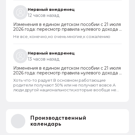
Нервный внедренец
12 часов назад
Изменения в едином детском пособии с 21 июля
2026 года: пересмотр правила нулевого дохода и
новый порядок оформления пособий по месту
Не все, конечно,но очень многие,к сожалению
пребывания
Нервный внедренец
13 часов назад
Изменения в едином детском пособии с 21 июля
2026 года: пересмотр правила нулевого дохода и
новый порядок оформления пособий по месту
Хоть что-то радует.В основном работающие
пребывания
родители получают 50% или не получают вовсе.А
люди другой национальности,которые вообще не
трудоустроены получают по 100%.Теперь может
быть начнут работать,а не ждать манны небесной...
Производственный
календарь