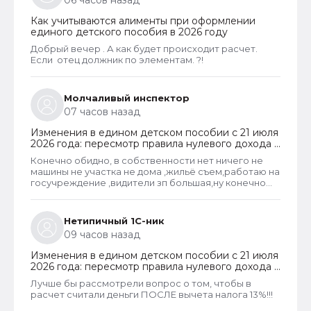
06 часов назад
Как учитываются алименты при оформлении
единого детского пособия в 2026 году
Добрый вечер . А как будет происходит расчет.
Если отец должник по элементам. ?!
Молчаливый инспектор
07 часов назад
Изменения в едином детском пособии с 21 июля
2026 года: пересмотр правила нулевого дохода и
новый порядок оформления пособий по месту
Конечно обидно, в собственности нет ничего не
пребывания
машины не участка не дома ,жильё съем,работаю на
госучреждение ,видители зп большая,ну конечно
большая, надо ж все оплачивать начиная с жилья)а
народ умный сделал самозанятость, оплатил
копейки налогов и счастлив!И чему наше
Нетипичный 1С-ник
государство учит врать, недопоказывать свои
09 часов назад
доходы!И ты лох работая на государство и вме
показываешь чисто!
Изменения в едином детском пособии с 21 июля
2026 года: пересмотр правила нулевого дохода и
новый порядок оформления пособий по месту
Лучше бы рассмотрели вопрос о том, чтобы в
пребывания
расчет считали деньги ПОСЛЕ вычета налога 13%!!!