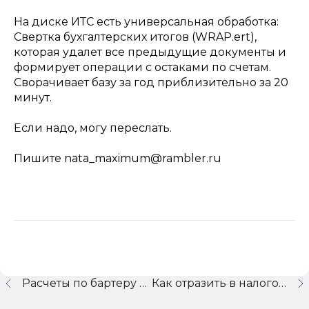
На диске ИТС есть универсальная обработка:
Свертка бухгалтерских итогов (WRAP.ert),
которая удалет все предыдущие документы и
формирует операции с остаками по счетам.
Сворачивает базу за год приблизительно за 20
минут.
Если надо, могу переслать.
Пишите nata_maximum@rambler.ru
Расчеты по бартеру как оформить
Как отразить в налоговом учете "1С-Бухгалтерия 7.7" приход готовой продукции от филиала?