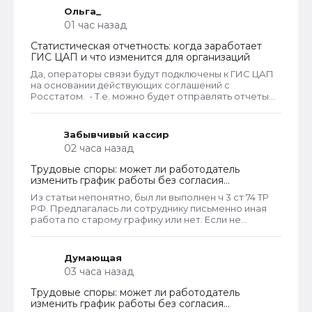
Ольга_
01 час назад
Статистическая отчетность: когда заработает
ГИС ЦАП и что изменится для организаций
Да, операторы связи будут подключены к ГИС ЦАП
на основании действующих соглашений с
Росстатом. - Т.е. можно будет отправлять отчеты
через оператора, а оператор будет их передавать
в ГИС ЦАП?
Забывчивый кассир
02 часа назад
Трудовые споры: может ли работодатель
изменить график работы без согласия
сотрудника
Из статьи непонятно, был ли выполнен ч 3 ст 74 ТР
РФ. Предлагалась ли сотруднику письменно иная
работа по старому графику или нет. Если не
предлагалась, так как ее не было, работодатель
должен был инициировать увольнение сотрудника с
выплатой всех положенных ему компенсаций при
Думающая
таком виде увольнения (не по собственному
03 часа назад
желанию или соглашению сторон).
Трудовые споры: может ли работодатель
изменить график работы без согласия