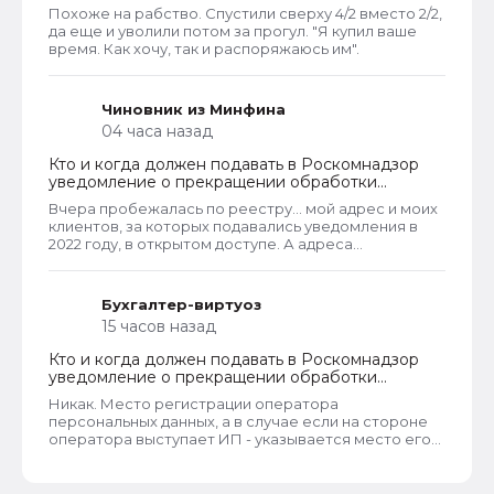
сотрудника
Похоже на рабство. Спустили сверху 4/2 вместо 2/2,
да еще и уволили потом за прогул. "Я купил ваше
время. Как хочу, так и распоряжаюсь им".
Чиновник из Минфина
04 часа назад
Кто и когда должен подавать в Роскомнадзор
уведомление о прекращении обработки
персональных данных
Вчера пробежалась по реестру... мой адрес и моих
клиентов, за которых подавались уведомления в
2022 году, в открытом доступе. А адреса
новоявленных операторов перс. данных,
зарегистрированных в 2025 году, скрыты. Я
проверила только знакомых ИП и заметила такую
Бухгалтер-виртуоз
закономерность. Или это просто совпадение
15 часов назад
такое?
Кто и когда должен подавать в Роскомнадзор
уведомление о прекращении обработки
персональных данных
Никак. Место регистрации оператора
персональных данных, а в случае если на стороне
оператора выступает ИП - указывается место его
жительства, является обязательным и
неотъемлемым атрибутом реестра РКН. Данная
информация подлежит обязательному