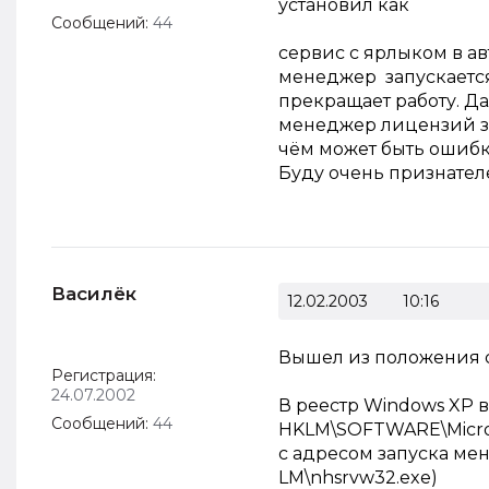
установил как
Сообщений:
44
сервис с ярлыком в ав
менеджер запускается
прекращает работу. Д
менеджер лицензий за
чём может быть ошибка
Буду очень признател
Василёк
12.02.2003
10:16
Вышел из положения 
Регистрация:
24.07.2002
В реестр Windows XP в
Сообщений:
44
HKLM\SOFTWARE\Micros
с адресом запуска мен
LM\nhsrvw32.exe)