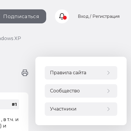
Подписаться
Вход / Регистрация
ndows XP
Правила сайта
Сообщество
#1
Участники
в т.ч. и
) и