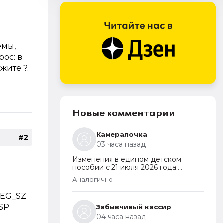
емы,
ос: в
жите ?.
Новые комментарии
Камералочка
#2
03 часа назад
Изменения в едином детском
пособии с 21 июля 2026 года:
пересмотр правила нулевого
Аналогично
дохода и новый порядок
оформления пособий по месту
REG_SZ
пребывания
ASP
Забывчивый кассир
04 часа назад