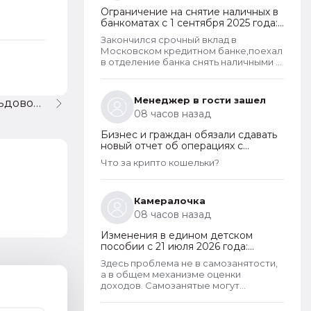
Ограничение на снятие наличных в
банкоматах с 1 сентября 2025 года:
какие операции заблокируют и как
Закончился срочный вклад в
отменить запрет
Московском кредитном банке,поехал
в отделение банка снять наличными в
банкомате. Операция для меня
типичная. При попытке снятия карту
заблокировали на 48 часов.Кассу в
Менеджер в гости зашел
1С:Бух.7.7 ОШИБКА в об.-сальдовой ведомости, ПОМОГИТЕ!!!
отделении полгода назад
08 часов назад
ликвидировали.
Бизнес и граждан обязали сдавать
новый отчет об операциях с
криптовалютами на иностранных
Что за крипто кошельки?
платформах
Камералочка
08 часов назад
Изменения в едином детском
пособии с 21 июля 2026 года:
пересмотр правила нулевого
Здесь проблема не в самозанятости,
дохода и новый порядок
а в общем механизме оценки
оформления пособий по месту
доходов. Самозанятые могут
пребывания
получать пособие наравне с теми, кто
работает по трудовому договору. Но