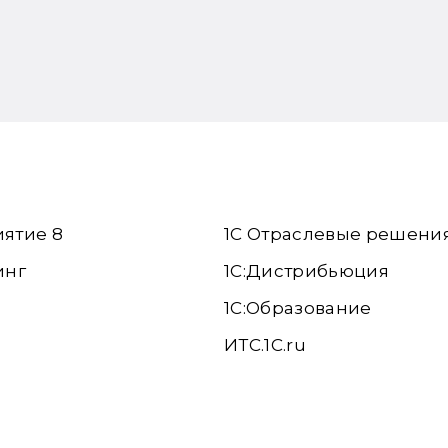
иятие 8
1С Отраслевые решени
инг
1С:Дистрибьюция
1С:Образование
ИТС.1C.ru