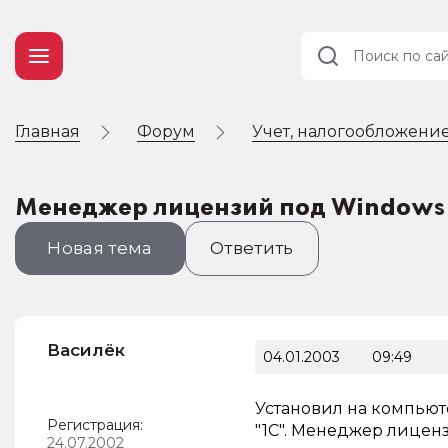
Главная
Форум
Учет, налогообложение
Учет и
налогообложение
Автоматизация
Менеджер лицензий под Windows
Новая тема
Ответить
Василёк
04.01.2003
09:49
Установил на компьюте
Регистрация:
"1С". Менеджер лиценз
24.07.2002