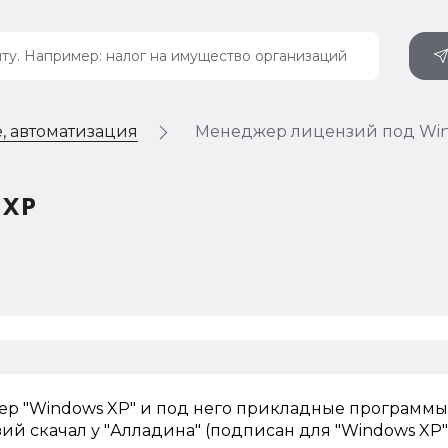
, автоматизация
Менеджер лицензий под Wi
 XP
р "Windows XP" и под него прикладные программы , 
ий скачал у "Алладина" (подписан для "Windows XP"