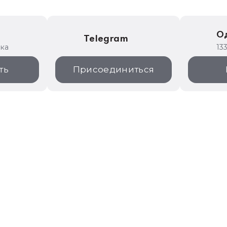
е
О
Telegram
ика
13
ть
Присоединиться