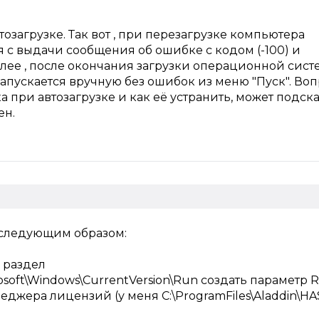
тозагрузке. Так вот , при перезагрузке компьютера
 с выдачи сообщения об ошибке с кодом (-100) и
алее , после окончания загрузки операционной сист
пускается вручную без ошибок из меню "Пуск". Вопр
 при автозагрузке и как её устранить, может подска
ен.
следующим образом:
 раздел
oft\Windows\CurrentVersion\Run создать параметр 
еджера лицензий (у меня C:\ProgramFiles\Aladdin\H