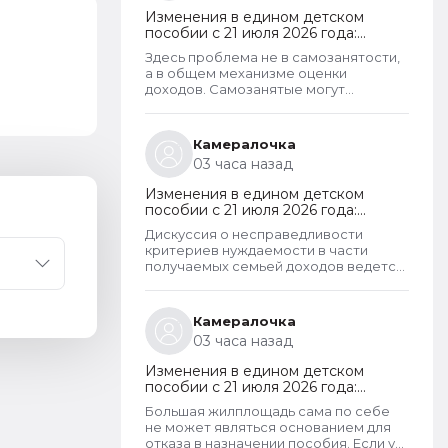
Изменения в едином детском
пособии с 21 июля 2026 года:
пересмотр правила нулевого
Здесь проблема не в самозанятости,
дохода и новый порядок
а в общем механизме оценки
оформления пособий по месту
доходов. Самозанятые могут
пребывания
получать пособие наравне с теми, кто
работает по трудовому договору. Но
для этого и самозанятые и работники
Камералочка
по ТД должны соответствовать
03 часа назад
критерию нуждаемости. Согласно
данному критерию, их среднедушевой
Изменения в едином детском
доход не должен превышать
пособии с 21 июля 2026 года:
прожиточный минимум на каждого
пересмотр правила нулевого
члена семьи. И если доход заявителя
Дискуссия о несправедливости
дохода и новый порядок
хотя бы на 1 рубль превысит
критериев нуждаемости в части
оформления пособий по месту
установленный предел, то в пособии
получаемых семьей доходов ведется
пребывания
отказывают, что конечно же
не первый год. Причем даже на
несправедливо.
уровне законодателей и президента,
который уже говорил о том, что
Камералочка
данные критерии необходимо
03 часа назад
пересмотреть. В начале года данные
критерии действительно
Изменения в едином детском
пересмотрели. Но сделали это
пособии с 21 июля 2026 года:
только для многодетных семей.
пересмотр правила нулевого
Теперь при незначительном
Большая жилплощадь сама по себе
дохода и новый порядок
превышении доходов таких семей
не может являться основанием для
оформления пособий по месту
показателей прожиточного минимума
отказа в назначении пособия. Если у