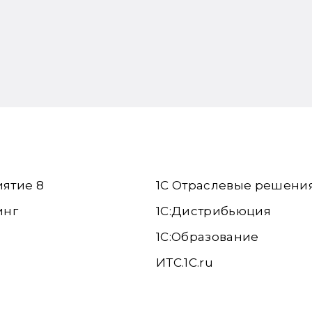
иятие 8
1С Отраслевые решени
инг
1С:Дистрибьюция
1С:Образование
ИТС.1C.ru