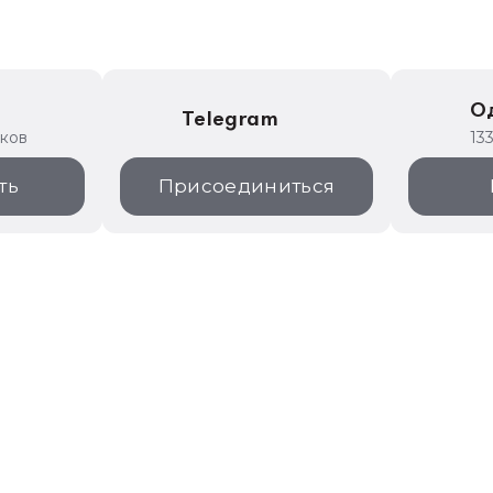
е
О
Telegram
иков
13
ть
Присоединиться