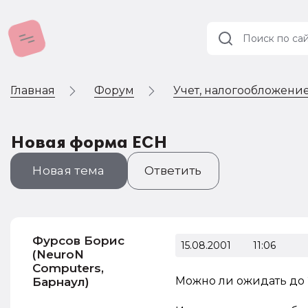
Главная
Форум
Учет, налогообложение
Учет и
налогообложение
Автоматизация
Новая форма ЕСН
Новая тема
Ответить
Фурсов Борис
15.08.2001
11:06
(NeuroN
Computers,
Можно ли ожидать до 
Барнаул)