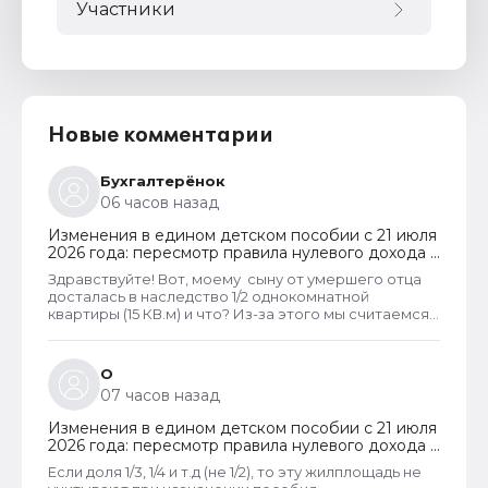
Участники
Новые комментарии
Бухгалтерёнок
06 часов назад
Изменения в едином детском пособии с 21 июля
2026 года: пересмотр правила нулевого дохода и
новый порядок оформления пособий по месту
Здравствуйте! Вот, моему сыну от умершего отца
пребывания
досталась в наследство 1/2 однокомнатной
квартиры (15 КВ.м) и что? Из-за этого мы считаемся
супер обеспеченными? Отказ пришёл сразу.
Несправедливо, что унаследованные доли
наследства играют роль.
О
07 часов назад
Изменения в едином детском пособии с 21 июля
2026 года: пересмотр правила нулевого дохода и
новый порядок оформления пособий по месту
Если доля 1/3, 1/4 и т.д (не 1/2), то эту жилплощадь не
пребывания