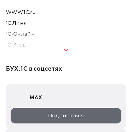
WWW.1С.ru
1С:Линк
1С-Онлайн
1C:Игры
1С:Предприятие 8
1С:Консалтинг
БУХ.1С в соцсетях
1Софт
1С Отраслевые решения
MAX
1С:Дистрибьюция
1С:Образование
Подписаться
ИТС.1C.ru