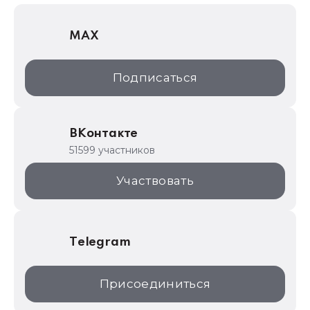
1С Отраслевые решения
MAX
1С:Дистрибьюция
1С:Образование
Подписаться
ИТС.1C.ru
Образовательные программы
ВКонтакте
1С для торговли
51599 участников
1С:Торговая площадка
Участвовать
Telegram
Присоединиться