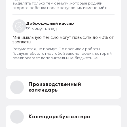
выделять только тем семьям, которые родили
второго ребенка после вступления изменений в
законную силу, если их конечно когда-либо примут,
что навряд ли. Тем семьям, в которых к моменты
принятия проекта, уже был второй ребенок, а
Добродушный кассир
также многодетным семьям, документ не
59 минут назад
предлагает никаких мер поддержки. Очевидно,
цель проекта - стимулирование именно на
Минимальную пенсию могут повысить до 40% от
рождение второго ребенка.
зарплаты
Разумеется, не примут. По правилам работы
Госдумы абсолютно любой законопроект, который
предполагает дополнительные бюджетные
расходы (а СФР частично финансируется из
бюджета) или сокращение бюджетных доходов,
должен получить обязательное одобрение
Правительства РФ. Этот же законопроект такого
одобрения и согласования с правительством не
Производственный
получал, в кабмин его не направляли. Поэтому
депутаты не смогут его принять даже при всем
календарь
желании.
Календарь бухгалтера