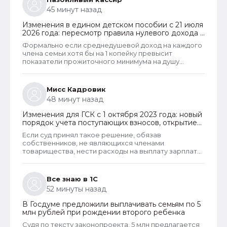
только тогда, когда алименты оформлены в
45 минут назад
соответствии с судебным решением. И если есть
решение суда, то алименты рассчитывают в
Изменения в едином детском пособии с 21 июля
фактическом размере. То есть, в том размере,
2026 года: пересмотр правила нулевого дохода и
который указан судом.
новый порядок оформления пособий по месту
Формально если среднедушевой доход на каждого
пребывания
члена семьи хотя бы на 1 копейку превысит
показатели прожиточного минимума на душу
населения, то у СФР появляется достаточное
основание для отказа в пособии. Такое отказ, к
сожалению, оспорить уже не удастся. Исключение
Мисс Кадровик
из этого правила сделано только для многодетных
48 минут назад
семей. При незначительном превышении доходов
таким семьям теперь не отказывают в выплате.
Изменения для ГСК с 1 октября 2023 года: новый
порядок учета поступающих взносов, открытие
расчетных счетов и переход на применение
Если суд принял такое решение, обязав
бухгалтерского ПО
собственников, не являющихся членами
товарищества, нести расходы на выплату зарплаты
председателю, то такое решение неправомерно и
может быть оспорено в вышестоящем суде. Но
скорее всего речь в споре шла не о зарплате или
Все знаю в 1С
не только о зарплате председателя, но и об оплате
52 минуты назад
его услуг, которые он может оказывать наряду со
своей основной деятельностью. Такие услуги и
В Госдуме предложили выплачивать семьям по 5
работы должны оплачивать все собственники
млн рублей при рождении второго ребенка
гаражей.
Судя по тексту законопроекта, 5 млн предлагается