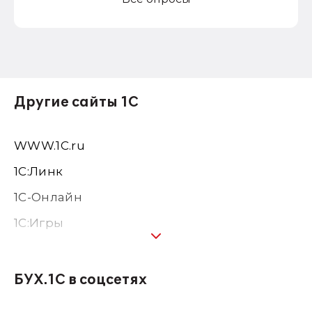
Другие сайты 1С
WWW.1С.ru
1С:Линк
1С-Онлайн
1C:Игры
1С:Предприятие 8
1С:Консалтинг
БУХ.1С в соцсетях
1Софт