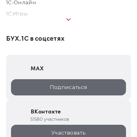
1С-Онлайн
1C:Игры
1С:Предприятие 8
1С:Консалтинг
БУХ.1С в соцсетях
1Софт
1С Отраслевые решения
MAX
1С:Дистрибьюция
1С:Образование
Подписаться
ИТС.1C.ru
Образовательные программы
ВКонтакте
1С для торговли
51580 участников
1С:Торговая площадка
Участвовать