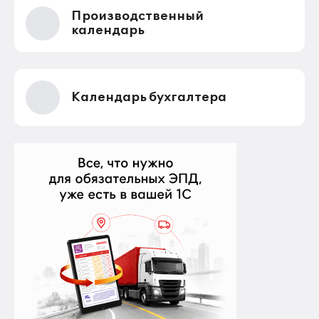
только для многодетных семей. Теперь при
Производственный
незначительном превышении доходов таких семей
показателей прожиточного минимума пособие они
календарь
все равно получают. Но других семей это не
коснулось.
Календарь бухгалтера