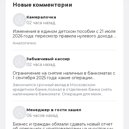
Новые комментарии
Камералочка
02 часа назад
Изменения в едином детском пособии с 21 июля
2026 года: пересмотр правила нулевого дохода и
новый порядок оформления пособий по месту
Аналогично
пребывания
Забывчивый кассир
02 часа назад
Ограничение на снятие наличных в банкоматах с
1 сентября 2025 года: какие операции
заблокируют и как отменить запрет
Закончился срочный вклад в Московском
кредитном банке,поехал в отделение банка снять
наличными в банкомате. Операция для меня
типичная. При попытке снятия карту заблокировали
на 48 часов.Кассу в отделении полгода назад
ликвидировали.
Менеджер в гости зашел
06 часов назад
Бизнес и граждан обязали сдавать новый отчет
об операциях с криптовалютами на иностранных