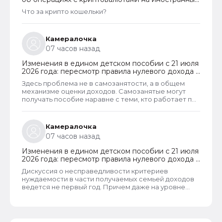
платформах
Что за крипто кошельки?
Камералочка
07 часов назад
Изменения в едином детском пособии с 21 июля
2026 года: пересмотр правила нулевого дохода и
новый порядок оформления пособий по месту
Здесь проблема не в самозанятости, а в общем
пребывания
механизме оценки доходов. Самозанятые могут
получать пособие наравне с теми, кто работает по
трудовому договору. Но для этого и самозанятые и
работники по ТД должны соответствовать
критерию нуждаемости. Согласно данному
Камералочка
критерию, их среднедушевой доход не должен
07 часов назад
превышать прожиточный минимум на каждого
члена семьи. И если доход заявителя хотя бы на 1
Изменения в едином детском пособии с 21 июля
рубль превысит установленный предел, то в
2026 года: пересмотр правила нулевого дохода и
пособии отказывают, что конечно же
новый порядок оформления пособий по месту
несправедливо.
Дискуссия о несправедливости критериев
пребывания
нуждаемости в части получаемых семьей доходов
ведется не первый год. Причем даже на уровне
законодателей и президента, который уже говорил
о том, что данные критерии необходимо
пересмотреть. В начале года данные критерии
действительно пересмотрели. Но сделали это