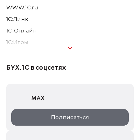
WWW.1С.ru
1С:Линк
1С-Онлайн
1C:Игры
1С:Предприятие 8
1С:Консалтинг
БУХ.1С в соцсетях
1Софт
1С Отраслевые решения
MAX
1С:Дистрибьюция
1С:Образование
Подписаться
ИТС.1C.ru
Образовательные программы