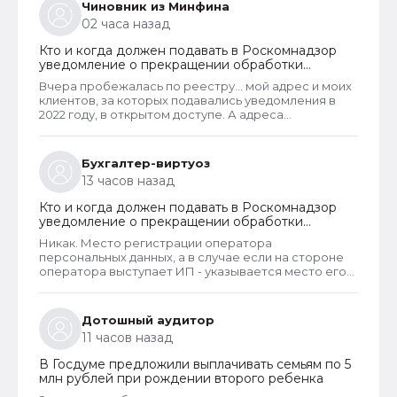
Чиновник из Минфина
02 часа назад
Кто и когда должен подавать в Роскомнадзор
уведомление о прекращении обработки
персональных данных
Вчера пробежалась по реестру... мой адрес и моих
клиентов, за которых подавались уведомления в
2022 году, в открытом доступе. А адреса
новоявленных операторов перс. данных,
зарегистрированных в 2025 году, скрыты. Я
проверила только знакомых ИП и заметила такую
Бухгалтер-виртуоз
закономерность. Или это просто совпадение
13 часов назад
такое?
Кто и когда должен подавать в Роскомнадзор
уведомление о прекращении обработки
персональных данных
Никак. Место регистрации оператора
персональных данных, а в случае если на стороне
оператора выступает ИП - указывается место его
жительства, является обязательным и
неотъемлемым атрибутом реестра РКН. Данная
информация подлежит обязательному
Дотошный аудитор
размещению в реестре наряду со всеми прочими
11 часов назад
сведениями. Делается это для того, чтобы у
субъектов ПД имелась возможность в случае
В Госдуме предложили выплачивать семьям по 5
нарушения их прав обратиться непосредственно к
млн рублей при рождении второго ребенка
оператору для устранения нарушений.