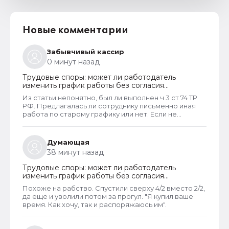
Новые комментарии
Забывчивый кассир
0 минут назад
Трудовые споры: может ли работодатель
изменить график работы без согласия
сотрудника
Из статьи непонятно, был ли выполнен ч 3 ст 74 ТР
РФ. Предлагалась ли сотруднику письменно иная
работа по старому графику или нет. Если не
предлагалась, так как ее не было, работодатель
должен был инициировать увольнение сотрудника с
выплатой всех положенных ему компенсаций при
Думающая
таком виде увольнения (не по собственному
38 минут назад
желанию или соглашению сторон).
Трудовые споры: может ли работодатель
изменить график работы без согласия
сотрудника
Похоже на рабство. Спустили сверху 4/2 вместо 2/2,
да еще и уволили потом за прогул. "Я купил ваше
время. Как хочу, так и распоряжаюсь им".