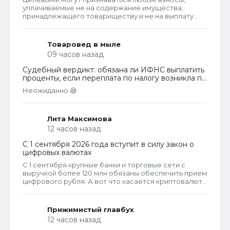
бухгалтерского ПО
уплачиваемые не на содержание имущества,
принадлежащего товариществу и не на выплату
заработной платы правлению и бухгалтерии
товарищества. Перечень целевых взносов законом
не ограничен. Взносы могут собираться на любые
Товаровед в мыле
цели, за которые проголосует общее собрание
09 часов назад
собственников. Пример целевых взносов - взносы
на установку видеонаблюдения, охранных систем и
Судебный вердикт: обязана ли ИФНС выплатить
шлагбаумов. Платить их должны все собственники
проценты, если переплата по налогу возникла по
гаражей.
вине налогоплательщика
Неожиданно 😆
Лита Максимова
12 часов назад
С 1 сентября 2026 года вступит в силу закон о
цифровых валютах
С 1 сентября крупные банки и торговые сети с
выручкой более 120 млн обязаны обеспечить прием
цифрового рубля. А вот что касается криптовалют,
то они не могут являться средством платежа в
России и новый закон прямо запрещает их
использование в этом качестве внутри страны.
Прижимистый главбух
12 часов назад