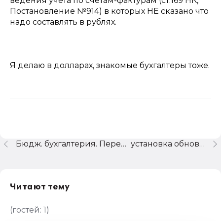
ведения учета по счетам-фактурам (ст.169 НК,
Постановление №914) в которых НЕ сказано что
надо составлять в рублях.
Я делаю в долларах, знакомые бухгалтеры тоже.
Бюдж. бухгалтерия. Переценка ОС и НМА в соотв. с расп. 15.11.02. Как быть с малоценкой?
установка обновлений
Читают тему
(гостей:
1
)