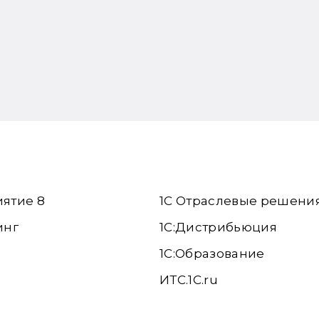
иятие 8
1С Отраслевые решени
инг
1С:Дистрибьюция
1С:Образование
ИТС.1C.ru