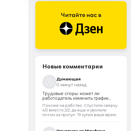
Новые комментарии
Думающая
0 минут назад
Трудовые споры: может ли
работодатель изменить график
работы без согласия сотрудника
Похоже на рабство. Спустили сверху
4/2 вместо 2/2, да еще и уволили
потом за прогул. "Я купил ваше время.
Как хочу, так и распоряжаюсь им".
Чиновник из Минфина