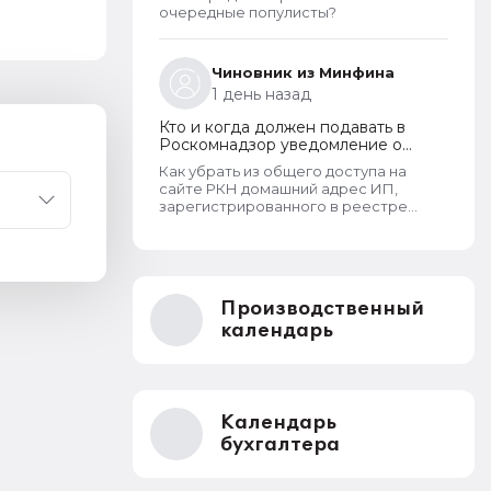
прав обратиться непосредственно к
очередные популисты?
оператору для устранения
нарушений.
Чиновник из Минфина
1 день назад
Кто и когда должен подавать в
Роскомнадзор уведомление о
прекращении обработки
Как убрать из общего доступа на
персональных данных
сайте РКН домашний адрес ИП,
зарегистрированного в реестре
операторов перс.данных?
Производственный
календарь
Календарь
бухгалтера