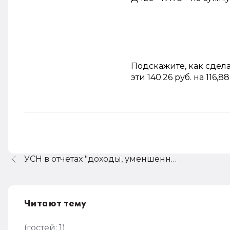
Подскажите, как сдел
эти 140.26 руб. на 116,88
УСН в отчетах "доходы, уменшенные..." а должно быть "доходы"
Читают тему
(гостей:
1
)