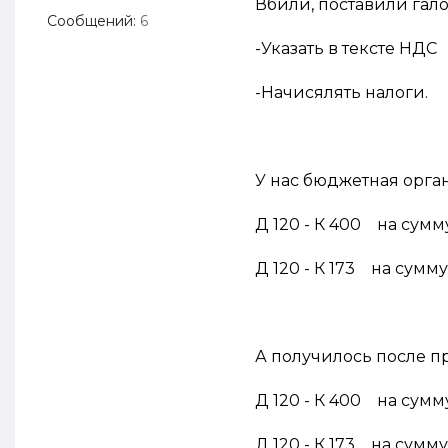
Вбили, поставили гал
Сообщений:
6
-Указать в тексте НДС
-Начисялять налоги.
У нас бюджетная орга
Д 120 - К 400 на сумму 
Д 120 - К 173 на сумму
А получилось после п
Д 120 - К 400 на сумму
Д 120 - К 173 на сумму