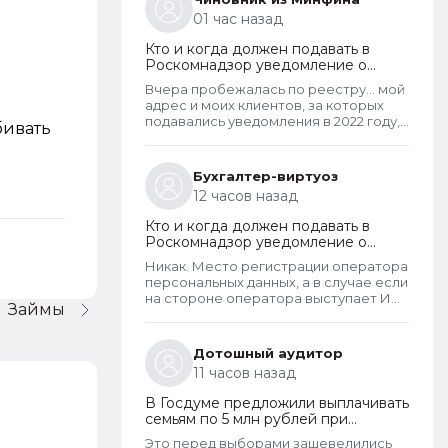
01 час назад
Кто и когда должен подавать в
Роскомнадзор уведомление о
прекращении обработки
Вчера пробежалась по реестру... мой
персональных данных
адрес и моих клиентов, за которых
подавались уведомления в 2022 году,
бивать
в открытом доступе. А адреса
новоявленных операторов перс.
данных, зарегистрированных в 2025
Бухгалтер-виртуоз
году, скрыты. Я проверила только
12 часов назад
знакомых ИП и заметила такую
закономерность. Или это просто
Кто и когда должен подавать в
совпадение такое?
Роскомнадзор уведомление о
прекращении обработки
Никак. Место регистрации оператора
персональных данных
персональных данных, а в случае если
на стороне оператора выступает ИП
Займы
- указывается место его жительства,
является обязательным и
неотъемлемым атрибутом реестра
Дотошный аудитор
РКН. Данная информация подлежит
11 часов назад
обязательному размещению в
реестре наряду со всеми прочими
В Госдуме предложили выплачивать
сведениями. Делается это для того,
семьям по 5 млн рублей при
чтобы у субъектов ПД имелась
рождении второго ребенка
возможность в случае нарушения их
Это перед выборами зашевелились