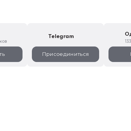
е
О
Telegram
иков
13
ть
Присоединиться