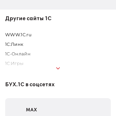
Другие сайты 1С
WWW.1С.ru
1С:Линк
1С-Онлайн
1C:Игры
1С:Предприятие 8
1С:Консалтинг
БУХ.1С в соцсетях
1Софт
1С Отраслевые решения
MAX
1С:Дистрибьюция