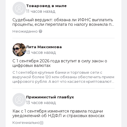
не ограничен. Взносы могут собираться на любые
Товаровед в мыле
цели, за которые проголосует общее собрание
11 часов назад
собственников. Пример целевых взносов - взносы
на установку видеонаблюдения, охранных систем и
Судебный вердикт: обязана ли ИФНС выплатить
шлагбаумов. Платить их должны все собственники
проценты, если переплата по налогу возникла по
гаражей.
вине налогоплательщика
Неожиданно 😆
Лита Максимова
13 часов назад
С 1 сентября 2026 года вступит в силу закон о
цифровых валютах
С 1 сентября крупные банки и торговые сети с
выручкой более 120 млн обязаны обеспечить прием
цифрового рубля. А вот что касается криптовалют,
то они не могут являться средством платежа в
России и новый закон прямо запрещает их
использование в этом качестве внутри страны.
Прижимистый главбух
13 часов назад
Как с 1 сентября изменятся правила подачи
уведомлений об НДФЛ и страховых взносах
Конгениально)))