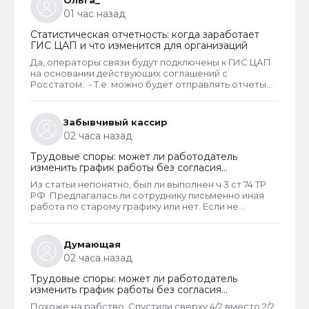
Ольга_
01 час назад
Статистическая отчетность: когда заработает
ГИС ЦАП и что изменится для организаций
Да, операторы связи будут подключены к ГИС ЦАП
на основании действующих соглашений с
Росстатом. - Т.е. можно будет отправлять отчеты
через оператора, а оператор будет их передавать
в ГИС ЦАП?
Забывчивый кассир
02 часа назад
Трудовые споры: может ли работодатель
изменить график работы без согласия
сотрудника
Из статьи непонятно, был ли выполнен ч 3 ст 74 ТР
РФ. Предлагалась ли сотруднику письменно иная
работа по старому графику или нет. Если не
предлагалась, так как ее не было, работодатель
должен был инициировать увольнение сотрудника с
выплатой всех положенных ему компенсаций при
Думающая
таком виде увольнения (не по собственному
02 часа назад
желанию или соглашению сторон).
Трудовые споры: может ли работодатель
изменить график работы без согласия
сотрудника
Похоже на рабство. Спустили сверху 4/2 вместо 2/2,