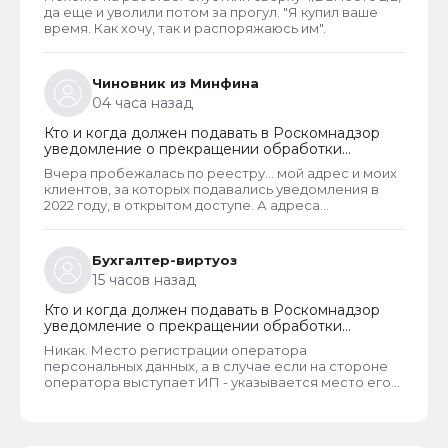
да еще и уволили потом за прогул. "Я купил ваше
время. Как хочу, так и распоряжаюсь им".
Чиновник из Минфина
04 часа назад
Кто и когда должен подавать в Роскомнадзор
уведомление о прекращении обработки
персональных данных
Вчера пробежалась по реестру... мой адрес и моих
клиентов, за которых подавались уведомления в
2022 году, в открытом доступе. А адреса
новоявленных операторов перс. данных,
зарегистрированных в 2025 году, скрыты. Я
проверила только знакомых ИП и заметила такую
Бухгалтер-виртуоз
закономерность. Или это просто совпадение
15 часов назад
такое?
Кто и когда должен подавать в Роскомнадзор
уведомление о прекращении обработки
персональных данных
Никак. Место регистрации оператора
персональных данных, а в случае если на стороне
оператора выступает ИП - указывается место его
жительства, является обязательным и
неотъемлемым атрибутом реестра РКН. Данная
информация подлежит обязательному
размещению в реестре наряду со всеми прочими