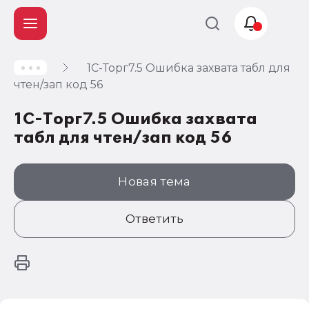
1C-Торг7.5 Ошибка захвата табл для
Учет и
чтен/зап код 56
налогообложение
1C-Торг7.5 Ошибка захвата
Автоматизация
табл для чтен/зап код 56
Новая тема
Ответить