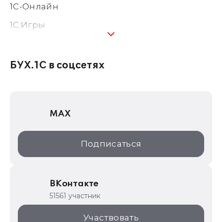
1С-Онлайн
1C:Игры
1С:Предприятие 8
1С:Консалтинг
БУХ.1С в соцсетях
1Софт
1С Отраслевые решения
MAX
1С:Дистрибьюция
1С:Образование
Подписаться
ИТС.1C.ru
Образовательные программы
ВКонтакте
1С для торговли
51561 участник
1С:Торговая площадка
Участвовать