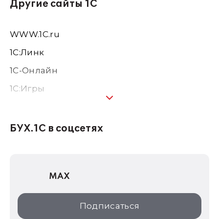
Другие сайты 1С
WWW.1С.ru
1С:Линк
1С-Онлайн
1C:Игры
1С:Предприятие 8
1С:Консалтинг
БУХ.1С в соцсетях
1Софт
1С Отраслевые решения
MAX
1С:Дистрибьюция
1С:Образование
Подписаться
ИТС.1C.ru