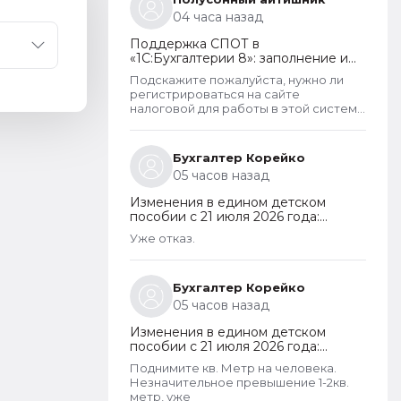
на больничных и типо работают чтобы
04 часа назад
получать пособия их все же
получают. Так что могу сказать что как
Поддержка СПОТ в
то не правельно распределены
«1С:Бухгалтерии 8»: заполнение и
критерии оценивания дохода.
отправка ДОПП, уплата
Подскажите пожалуйста, нужно ли
обеспечительного платежа и
регистрироваться на сайте
получение QR-кода
налоговой для работы в этой системе
СПОТ, если работа ведется в 1С?
Бухгалтер Корейко
05 часов назад
Изменения в едином детском
пособии с 21 июля 2026 года:
пересмотр правила нулевого
Уже отказ.
дохода и новый порядок
оформления пособий по месту
пребывания
Бухгалтер Корейко
05 часов назад
Изменения в едином детском
пособии с 21 июля 2026 года:
пересмотр правила нулевого
Поднимите кв. Метр на человека.
дохода и новый порядок
Незначительное превышение 1-2кв.
оформления пособий по месту
метр, уже