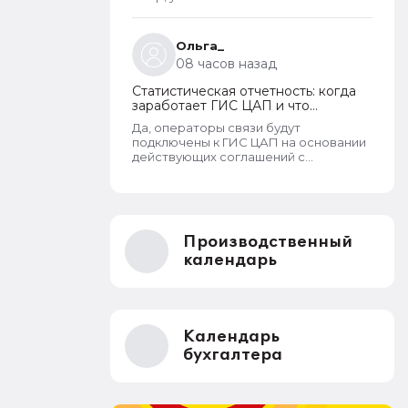
пребывания
Ольга_
08 часов назад
Статистическая отчетность: когда
заработает ГИС ЦАП и что
изменится для организаций
Да, операторы связи будут
подключены к ГИС ЦАП на основании
действующих соглашений с
Росстатом. - Т.е. можно будет
отправлять отчеты через оператора,
а оператор будет их передавать в
ГИС ЦАП?
Производственный
календарь
Календарь
бухгалтера