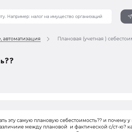
, автоматизация
Плановая (учетная ) себестои
ть??
ать эту самую плановую себестоимость?? и почему у
азличиие между плановой и фактической с/ст-ю? к