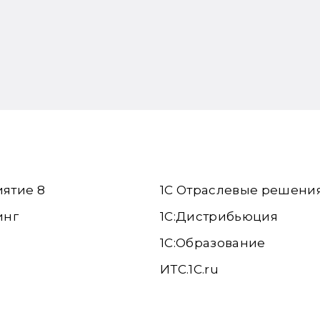
иятие 8
1С Отраслевые решени
инг
1С:Дистрибьюция
1С:Образование
ИТС.1C.ru