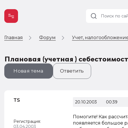
Главная
Форум
Учет, налогообложение
Учет и
налогообложение
Автоматизация
Плановая (учетная ) себестоимос
Новая тема
Ответить
TS
20.10.2003
00:39
Помогите! Как рассчит
Регистрация:
появляется большое р
03.04.2003