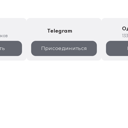
е
О
Telegram
иков
13
ть
Присоединиться