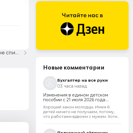
1C Бухгалтерия 7.7 - 25 счет не списывается
Новые комментарии
Бухгалтер на все руки
03 часа назад
Изменения в едином детском
пособии с 21 июля 2026 года:
пересмотр правила нулевого
Хороший закон молодцы. Имея 6
дохода и новый порядок
детей ничего не получаем, потому,
оформления пособий по месту
что работаем вдвоем с мужем. Хотим
пребывания
обеспечить детей, все таки не для
государства родили. А вот алкаши и
наркаманы да лентяи которые сидят
Полусонный айтишник