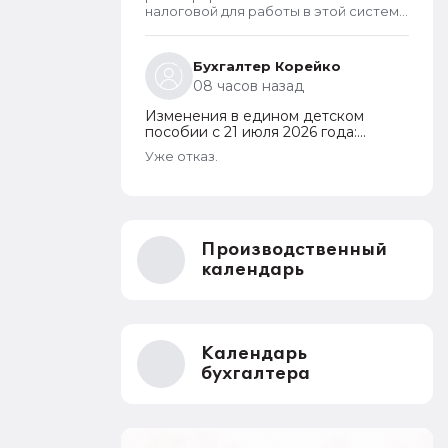
получение QR-кода
налоговой для работы в этой системе
СПОТ, если работа ведется в 1С?
Бухгалтер Корейко
08 часов назад
Изменения в едином детском
пособии с 21 июля 2026 года:
пересмотр правила нулевого
Уже отказ.
дохода и новый порядок
оформления пособий по месту
пребывания
Производственный
календарь
Календарь
бухгалтера