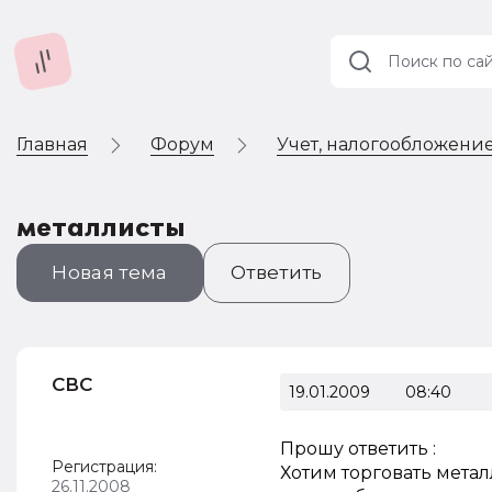
Главная
Форум
Учет, налогообложение
Учет и
налогообложение
Автоматизация
металлисты
Новая тема
Ответить
СВС
19.01.2009
08:40
Прошу ответить :
Регистрация:
Хотим торговать метал
26.11.2008