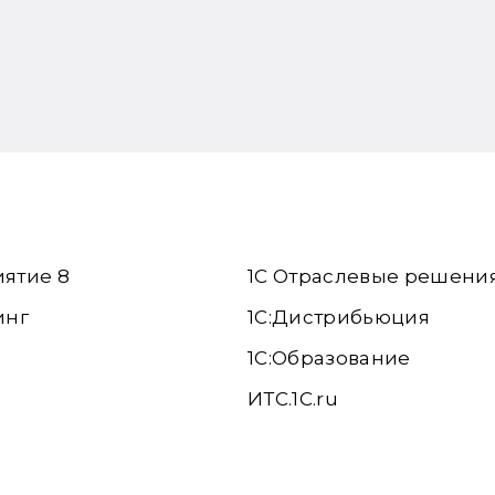
иятие 8
1С Отраслевые решени
инг
1С:Дистрибьюция
1С:Образование
ИТС.1C.ru