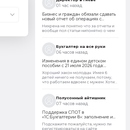
"бутылку"
01 час назад
Бизнес и граждан обязали сдавать
новый отчет об операциях с
криптовалютами на иностранных
Нихрена не понятно что за отчеты и
платформах
вообще пол статьи нипонятно о чем
Бухгалтер на все руки
06 часов назад
Изменения в едином детском
пособии с 21 июля 2026 года:
пересмотр правила нулевого
Хороший закон молодцы. Имея 6
дохода и новый порядок
детей ничего не получаем, потому,
оформления пособий по месту
что работаем вдвоем с мужем. Хотим
пребывания
обеспечить детей, все таки не для
государства родили. А вот алкаши и
наркаманы да лентяи которые сидят
Полусонный айтишник
на больничных и типо работают чтобы
07 часов назад
получать пособия их все же
получают. Так что могу сказать что как
Поддержка СПОТ в
то не правельно распределены
«1С:Бухгалтерии 8»: заполнение и
критерии оценивания дохода.
отправка ДОПП, уплата
Подскажите пожалуйста, нужно ли
обеспечительного платежа и
регистрироваться на сайте