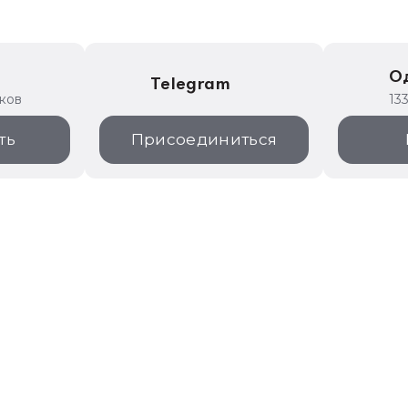
е
О
Telegram
иков
13
ть
Присоединиться