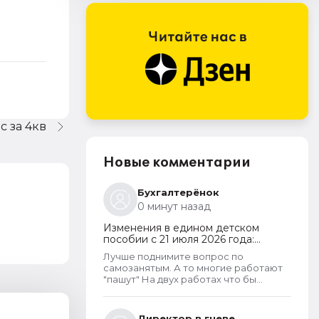
с за 4кв
Новые комментарии
Бухгалтерёнок
0 минут назад
Изменения в едином детском
пособии с 21 июля 2026 года:
пересмотр правила нулевого
Лучше поднимите вопрос по
дохода и новый порядок
самозанятым. А то многие работают
оформления пособий по месту
"пашут" На двух работах что бы
пребывания
прокормить детей а некоторые
вообще ни дня не работают и
получают выплаты не для детей а на
Директор в гневе