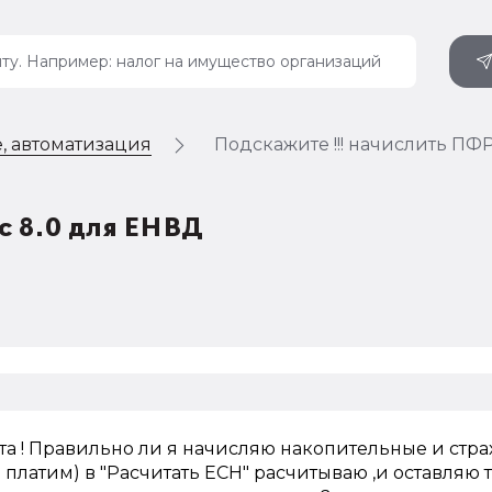
, автоматизация
Подскажите !!! начислить ПФР
с 8.0 для ЕНВД
а ! Правильно ли я начисляю накопительные и стр
 платим) в "Расчитать ЕСН" расчитываю ,и оставляю 