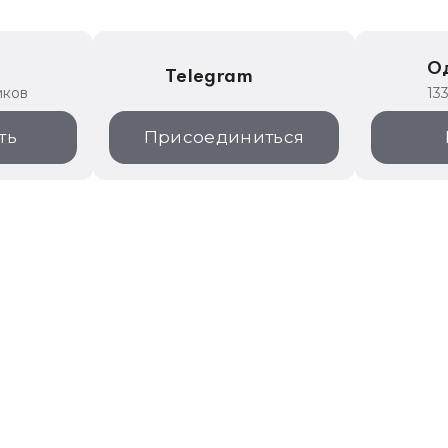
е
О
Telegram
иков
13
ть
Присоединиться