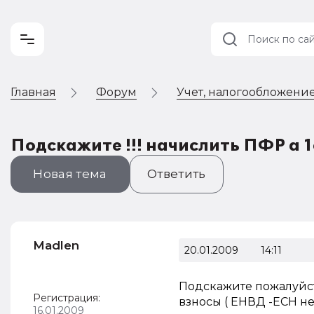
Главная
Форум
Учет, налогообложение
Учет и
налогообложение
Автоматизация
Подскажите !!! начислить ПФР а 1
Новая тема
Ответить
Madlen
20.01.2009
14:11
Подскажите пожалуйст
Регистрация:
взносы ( ЕНВД -ЕСН не
16.01.2009