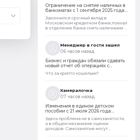
Ограничение на снятие наличных в
банкоматах с 1 сентября 2025 года:
какие операции заблокируют и как
Закончился срочный вклад в
отменить запрет
Московском кредитном банке,поехал
в отделение банка снять наличными в
банкомате. Операция для меня
типичная. При попытке снятия карту
заблокировали на 48 часов.Кассу в
Менеджер в гости зашел
отделении полгода назад
06 часов назад
ликвидировали.
Бизнес и граждан обязали сдавать
новый отчет об операциях с
криптовалютами на иностранных
Что за крипто кошельки?
платформах
Камералочка
07 часов назад
Изменения в едином детском
пособии с 21 июля 2026 года:
пересмотр правила нулевого
Здесь проблема не в самозанятости,
дохода и новый порядок
а в общем механизме оценки
оформления пособий по месту
доходов. Самозанятые могут
пребывания
получать пособие наравне с теми, кто
работает по трудовому договору. Но