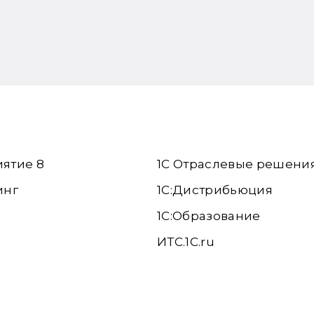
иятие 8
1С Отраслевые решени
инг
1С:Дистрибьюция
1С:Образование
ИТС.1C.ru