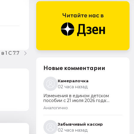
 1 С 7.7
Новые комментарии
Камералочка
02 часа назад
Изменения в едином детском
пособии с 21 июля 2026 года:
пересмотр правила нулевого
Аналогично
дохода и новый порядок
оформления пособий по месту
пребывания
Забывчивый кассир
02 часа назад