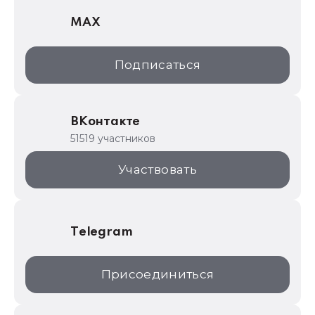
1С Отраслевые решения
MAX
1С:Дистрибьюция
1С:Образование
Подписаться
ИТС.1C.ru
Образовательные программы
ВКонтакте
1С для торговли
51519 участников
1С:Торговая площадка
Участвовать
Telegram
Присоединиться