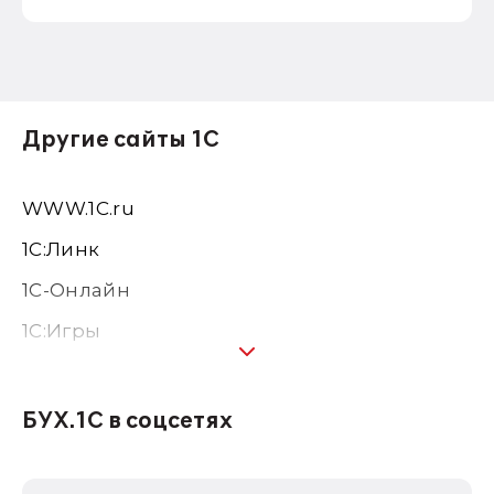
Другие сайты 1С
WWW.1С.ru
1С:Линк
1С-Онлайн
1C:Игры
1С:Предприятие 8
1С:Консалтинг
БУХ.1С в соцсетях
1Софт