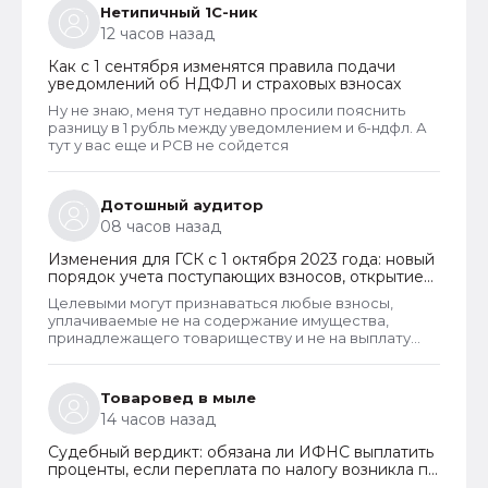
Нетипичный 1С-ник
12 часов назад
Как с 1 сентября изменятся правила подачи
уведомлений об НДФЛ и страховых взносах
Ну не знаю, меня тут недавно просили пояснить
разницу в 1 рубль между уведомлением и 6-ндфл. А
тут у вас еще и РСВ не сойдется
Дотошный аудитор
08 часов назад
Изменения для ГСК с 1 октября 2023 года: новый
порядок учета поступающих взносов, открытие
расчетных счетов и переход на применение
Целевыми могут признаваться любые взносы,
бухгалтерского ПО
уплачиваемые не на содержание имущества,
принадлежащего товариществу и не на выплату
заработной платы правлению и бухгалтерии
товарищества. Перечень целевых взносов законом
не ограничен. Взносы могут собираться на любые
Товаровед в мыле
цели, за которые проголосует общее собрание
14 часов назад
собственников. Пример целевых взносов - взносы
на установку видеонаблюдения, охранных систем и
Судебный вердикт: обязана ли ИФНС выплатить
шлагбаумов. Платить их должны все собственники
проценты, если переплата по налогу возникла по
гаражей.
вине налогоплательщика