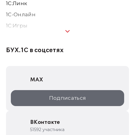
1С:Линк
1С-Онлайн
1C:Игры
1С:Предприятие 8
1С:Консалтинг
БУХ.1С в соцсетях
1Софт
1С Отраслевые решения
MAX
1С:Дистрибьюция
1С:Образование
Подписаться
ИТС.1C.ru
Образовательные программы
ВКонтакте
1С для торговли
51592 участника