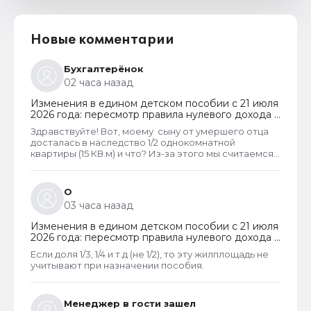
Новые комментарии
Бухгалтерёнок
02 часа назад
Изменения в едином детском пособии с 21 июля
2026 года: пересмотр правила нулевого дохода и
новый порядок оформления пособий по месту
Здравствуйте! Вот, моему сыну от умершего отца
пребывания
досталась в наследство 1/2 однокомнатной
квартиры (15 КВ.м) и что? Из-за этого мы считаемся
супер обеспеченными? Отказ пришёл сразу.
Несправедливо, что унаследованные доли
наследства играют роль.
О
03 часа назад
Изменения в едином детском пособии с 21 июля
2026 года: пересмотр правила нулевого дохода и
новый порядок оформления пособий по месту
Если доля 1/3, 1/4 и т.д (не 1/2), то эту жилплощадь не
пребывания
учитывают при назначении пособия.
Менеджер в гости зашел