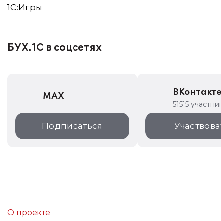
1C:Игры
БУХ.1С в соцсетях
ВКонтакт
MAX
51515 участни
Подписаться
Участвова
О проекте