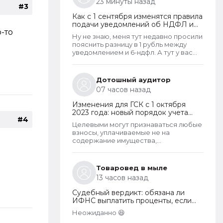
23 минуты назад
#3
Как с 1 сентября изменятся правила
подачи уведомлений об НДФЛ и
-то
страховых взносах
Ну не знаю, меня тут недавно просили
пояснить разницу в 1 рубль между
уведомлением и 6-ндфл. А тут у вас
еще и РСВ не сойдется
Дотошный аудитор
07 часов назад
Изменения для ГСК с 1 октября
2023 года: новый порядок учета
#4
поступающих взносов, открытие
Целевыми могут признаваться любые
расчетных счетов и переход на
взносы, уплачиваемые не на
применение бухгалтерского ПО
содержание имущества,
принадлежащего товариществу и не
на выплату заработной платы
правлению и бухгалтерии
Товаровед в мыле
товарищества. Перечень целевых
13 часов назад
взносов законом не ограничен.
Взносы могут собираться на любые
Судебный вердикт: обязана ли
цели, за которые проголосует общее
ИФНС выплатить проценты, если
собрание собственников. Пример
переплата по налогу возникла по
целевых взносов - взносы на
Неожиданно 😆
вине налогоплательщика
установку видеонаблюдения,