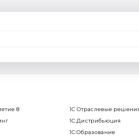
иятие 8
1С Отраслевые решени
инг
1С:Дистрибьюция
1С:Образование