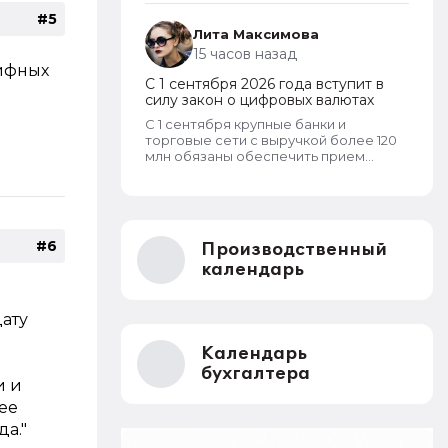
охранных систем и шлагбаумов.
#5
Платить их должны все собственники
Лита Максимова
гаражей.
15 часов назад
ифных
С 1 сентября 2026 года вступит в
силу закон о цифровых валютах
С 1 сентября крупные банки и
торговые сети с выручкой более 120
млн обязаны обеспечить прием
цифрового рубля. А вот что касается
криптовалют, то они не могут
являться средством платежа в
России и новый закон прямо
запрещает их использование в этом
#6
Производственный
качестве внутри страны.
календарь
дату
Календарь
бухгалтера
и и
ее
а."