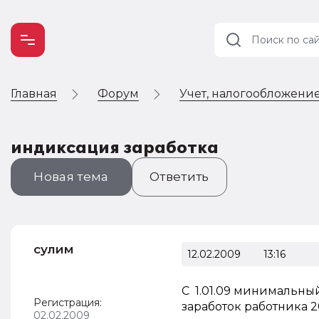
Главная
Форум
Учет, налогообложение
Учет и
налогообложение
Автоматизация
индиксация заработка
Новая тема
Ответить
сулим
12.02.2009
13:16
С 1.01.09 минимальны
Регистрация:
заработок работника 2
02.02.2009