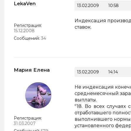
LekaVen
13.02.2009
10:58
Индексация производ
Регистрация:
ставок.
15.12.2008
Сообщений:
34
Мария Елена
13.02.2009
14:14
Не индексация конечно
среднемесячный зараб
выплаты.
"18. Во всех случая
отработавшего полно
Регистрация:
выполнившего нормы 
31.03.2007
установленного федер