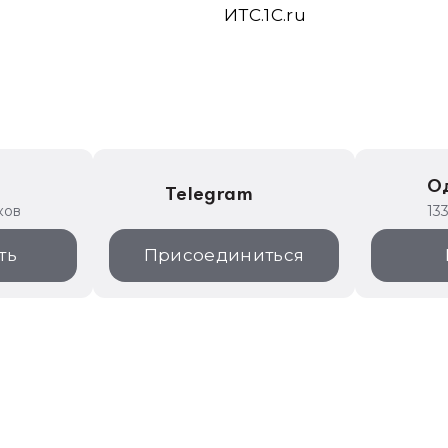
ИТС.1C.ru
е
О
Telegram
ков
13
ть
Присоединиться