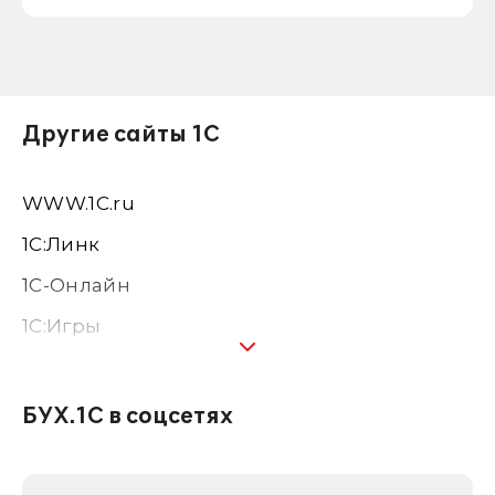
Другие сайты 1С
WWW.1С.ru
1С:Линк
1С-Онлайн
1C:Игры
1С:Предприятие 8
1С:Консалтинг
БУХ.1С в соцсетях
1Софт
1С Отраслевые решения