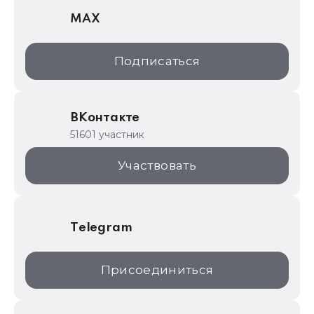
MAX
1С:Дистрибьюция
1С:Образование
Подписаться
ИТС.1C.ru
Образовательные программы
ВКонтакте
1С для торговли
51601 участник
1С:Торговая площадка
Участвовать
Telegram
Присоединиться