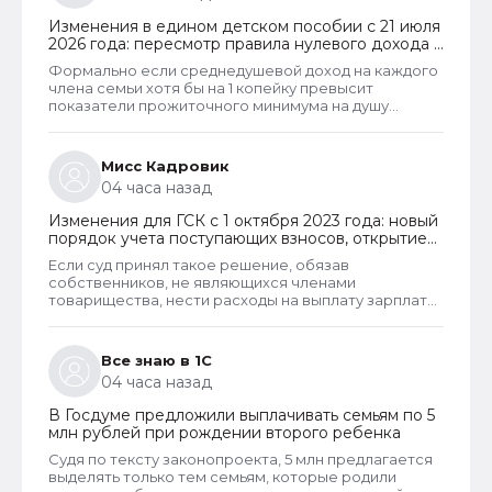
решение суда, то алименты рассчитывают в
Изменения в едином детском пособии с 21 июля
фактическом размере. То есть, в том размере,
2026 года: пересмотр правила нулевого дохода и
который указан судом.
новый порядок оформления пособий по месту
Формально если среднедушевой доход на каждого
пребывания
члена семьи хотя бы на 1 копейку превысит
показатели прожиточного минимума на душу
населения, то у СФР появляется достаточное
основание для отказа в пособии. Такое отказ, к
сожалению, оспорить уже не удастся. Исключение
Мисс Кадровик
из этого правила сделано только для многодетных
04 часа назад
семей. При незначительном превышении доходов
таким семьям теперь не отказывают в выплате.
Изменения для ГСК с 1 октября 2023 года: новый
порядок учета поступающих взносов, открытие
расчетных счетов и переход на применение
Если суд принял такое решение, обязав
бухгалтерского ПО
собственников, не являющихся членами
товарищества, нести расходы на выплату зарплаты
председателю, то такое решение неправомерно и
может быть оспорено в вышестоящем суде. Но
скорее всего речь в споре шла не о зарплате или
Все знаю в 1С
не только о зарплате председателя, но и об оплате
04 часа назад
его услуг, которые он может оказывать наряду со
своей основной деятельностью. Такие услуги и
В Госдуме предложили выплачивать семьям по 5
работы должны оплачивать все собственники
млн рублей при рождении второго ребенка
гаражей.
Судя по тексту законопроекта, 5 млн предлагается
выделять только тем семьям, которые родили