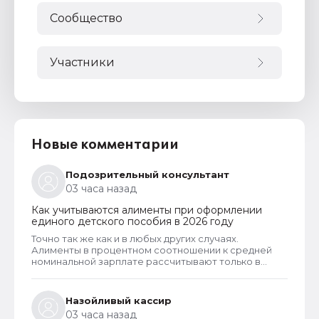
Сообщество
Участники
Новые комментарии
Подозрительный консультант
03 часа назад
Как учитываются алименты при оформлении
единого детского пособия в 2026 году
Точно так же как и в любых других случаях.
Алименты в процентном соотношении к средней
номинальной зарплате рассчитывают только в
случаях, когда алименты официально не
оформлены и разведенный заявитель их не
получает. Но долг по алиментам может возникнуть
Назойливый кассир
только тогда, когда алименты оформлены в
03 часа назад
соответствии с судебным решением. И если есть