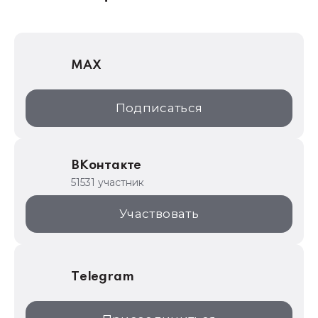
1Софт
1С Отраслевые решения
MAX
1С:Дистрибьюция
1С:Образование
Подписаться
ИТС.1C.ru
Образовательные программы
ВКонтакте
1С для торговли
51531 участник
1С:Торговая площадка
Участвовать
Telegram