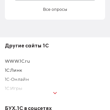
Все опросы
Другие сайты 1С
WWW.1С.ru
1С:Линк
1С-Онлайн
1C:Игры
1С:Предприятие 8
1С:Консалтинг
БУХ.1С в соцсетях