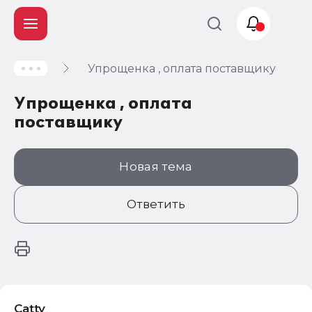
Упрощенка , оплата поставщику
Учет и
налогообложение
Упрощенка , оплата
Автоматизация
поставщику
Новая тема
Ответить
Catty