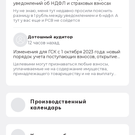
уведомлений об НДФЛ и страховых взносах
Ну не знаю, меня тут недавно просили пояснить
разницу в 1 рубль между уведомлением и 6-ндфл. А
тут у вас еще и РСВ не сойдется
Дотошный аудитор
12 часов назад
Изменения для ГСК с 1 октября 2023 года: новый
порядок учета поступающих взносов, открытие
расчетных счетов и переход на применение
Целевыми могут признаваться любые взносы,
бухгалтерского ПО
уплачиваемые не на содержание имущества,
принадлежащего товариществу и не на выплату
заработной платы правлению и бухгалтерии
товарищества. Перечень целевых взносов законом
не ограничен. Взносы могут собираться на любые
цели, за которые проголосует общее собрание
собственников. Пример целевых взносов - взносы
Производственный
на установку видеонаблюдения, охранных систем и
шлагбаумов. Платить их должны все собственники
календарь
гаражей.