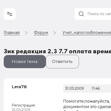
Главная
Форум
Учет, налогообложение
Учет и
налогообложение
Автоматизация
Зик редакция 2.3 7.7 оплата врем
Новая тема
Ответить
Lera78
31.03.2009
11:46
Помогите,пожалуйста, 
Регистрация:
документом это сдела
25.03.2009