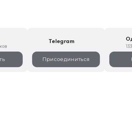
е
О
Telegram
иков
13
ть
Присоединиться