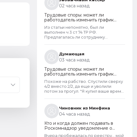
ГИС ЦАП?
02 часа назад
Трудовые споры: может ли
работодатель изменить график
работы без согласия сотрудника
Из статьи непонятно, был ли
выполнен ч 3 ст 74 ТР РФ.
Предлагалась ли сотруднику
письменно иная работа по старому
графику или нет. Если не
предлагалась, так как ее не было,
Думающая
работодатель должен был
03 часа назад
инициировать увольнение сотрудника
с выплатой всех положенных ему
Трудовые споры: может ли
компенсаций при таком виде
работодатель изменить график
увольнения (не по собственному
работы без согласия сотрудника
желанию или соглашению сторон).
Похоже на рабство. Спустили сверху
4/2 вместо 2/2, да еще и уволили
потом за прогул. "Я купил ваше время.
Как хочу, так и распоряжаюсь им".
Чиновник из Минфина
04 часа назад
Кто и когда должен подавать в
Роскомнадзор уведомление о
прекращении обработки
Вчера пробежалась по реестру... мой