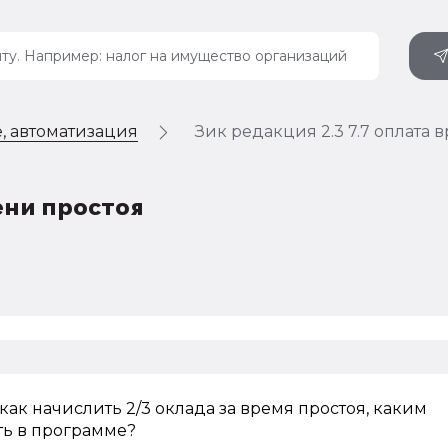
, автоматизация
Зик редакция 2.3 7.7 оплата 
ени простоя
как начислить 2/3 оклада за время простоя, каким
ть в программе?