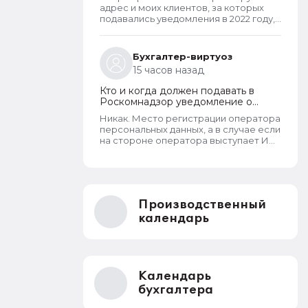
персональных данных
адрес и моих клиентов, за которых
подавались уведомления в 2022 году,
в открытом доступе. А адреса
новоявленных операторов перс.
данных, зарегистрированных в 2025
Бухгалтер-виртуоз
году, скрыты. Я проверила только
15 часов назад
знакомых ИП и заметила такую
закономерность. Или это просто
Кто и когда должен подавать в
совпадение такое?
Роскомнадзор уведомление о
прекращении обработки
Никак. Место регистрации оператора
персональных данных
персональных данных, а в случае если
на стороне оператора выступает ИП
- указывается место его жительства,
является обязательным и
неотъемлемым атрибутом реестра
РКН. Данная информация подлежит
обязательному размещению в
Производственный
реестре наряду со всеми прочими
сведениями. Делается это для того,
календарь
чтобы у субъектов ПД имелась
возможность в случае нарушения их
прав обратиться непосредственно к
оператору для устранения
нарушений.
Календарь
бухгалтера