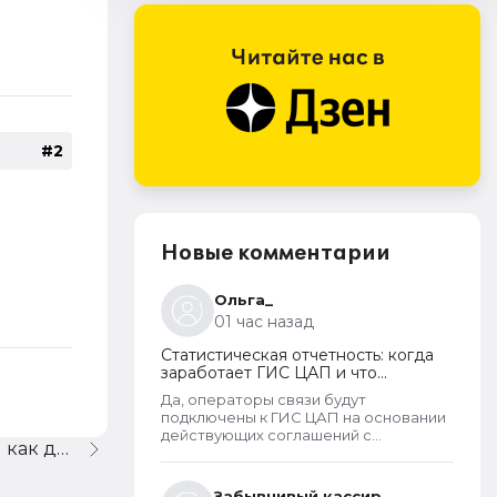
#2
Новые комментарии
Ольга_
01 час назад
Статистическая отчетность: когда
заработает ГИС ЦАП и что
изменится для организаций
Да, операторы связи будут
подключены к ГИС ЦАП на основании
действующих соглашений с
1С:Предприятие 8.1 (8.1.12.101 как добавить еще базу?
Росстатом. - Т.е. можно будет
отправлять отчеты через оператора,
а оператор будет их передавать в
Забывчивый кассир