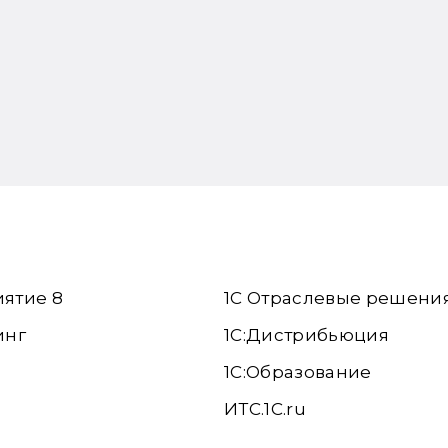
иятие 8
1С Отраслевые решени
инг
1С:Дистрибьюция
1С:Образование
ИТС.1C.ru