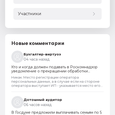
Участники
Новые комментарии
Бухгалтер-виртуоз
04 часа назад
Кто и когда должен подавать в Роскомнадзор
уведомление о прекращении обработки
персональных данных
Никак. Место регистрации оператора
персональных данных, а в случае если на стороне
оператора выступает ИП - указывается место его
жительства, является обязательным и
неотъемлемым атрибутом реестра РКН. Данная
информация подлежит обязательному
Дотошный аудитор
размещению в реестре наряду со всеми прочими
06 часов назад
сведениями. Делается это для того, чтобы у
субъектов ПД имелась возможность в случае
В Госдуме предложили выплачивать семьям по 5
нарушения их прав обратиться непосредственно к