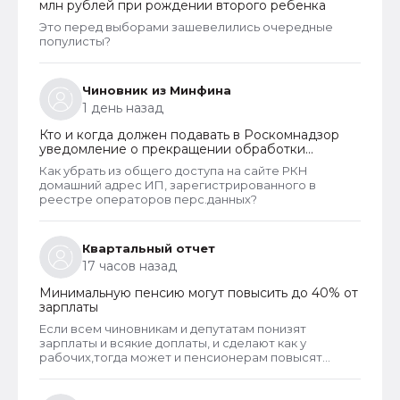
млн рублей при рождении второго ребенка
оператору для устранения нарушений.
Это перед выборами зашевелились очередные
популисты?
Чиновник из Минфина
1 день назад
Кто и когда должен подавать в Роскомнадзор
уведомление о прекращении обработки
персональных данных
Как убрать из общего доступа на сайте РКН
домашний адрес ИП, зарегистрированного в
реестре операторов перс.данных?
Квартальный отчет
17 часов назад
Минимальную пенсию могут повысить до 40% от
зарплаты
Если всем чиновникам и депутатам понизят
зарплаты и всякие доплаты, и сделают как у
рабочих,тогда может и пенсионерам повысят
пенсии