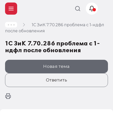
1C ЗиК 7.70.286 проблема с 1-ндфл
Учет и
после обновления
налогообложение
1C ЗиК 7.70.286 проблема с 1-
Автоматизация
ндфл после обновления
Новая тема
Ответить