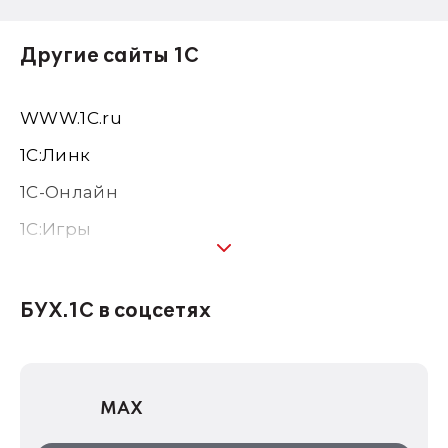
Другие сайты 1С
WWW.1С.ru
1С:Линк
1С-Онлайн
1C:Игры
1С:Предприятие 8
1С:Консалтинг
БУХ.1С в соцсетях
1Софт
1С Отраслевые решения
MAX
1С:Дистрибьюция