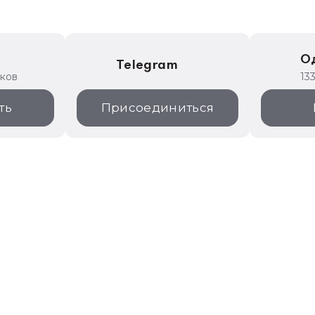
е
О
Telegram
иков
13
ть
Присоединиться