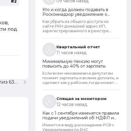
09 часов назад
#2
Кто и когда должен подавать в
Роскомнадзор уведомление о
прекращении обработки
Как убрать из общего доступа на
ков,
персональных данных
сайте РКН домашний адрес ИП,
сти под
зарегистрированного в реестре
операторов перс.данных?
Квартальный отчет
11 часов назад
Минимальную пенсию могут
повысить до 40% от зарплаты
Если всем чиновникам и депутатам
понизят зарплаты и всякие доплаты, и
Бюджетная бухгалтерия релиз 631, безвозмездное постепление ОС (библиотечный фонд)
сделают как у рабочих,тогда может и
пенсионерам повысят пенсии
Спящая за монитором
12 часов назад
Как с 1 сентября изменятся правила
подачи уведомлений об НДФЛ и
страховых взносах
Имеется в виду расхождение РСВ с
Уведомлением по ЕНС