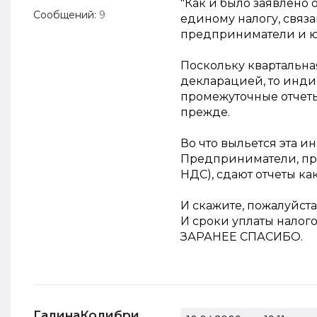
"Как и было заявлено
Сообщений:
9
единому налогу, свя
предприниматели и юр
Поскольку квартальна
декларацией, то инд
промежуточные отчеты.
прежде.
Во что выльется эта 
Предприниматели, пр
НДС), сдают отчеты ка
И скажите, пожалуйста
И сроки уплаты налог
ЗАРАНЕЕ СПАСИБО.
ГалинаКолибри