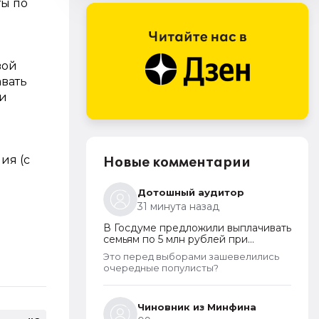
ты по
вой
вать
 и
ия (с
Новые комментарии
Дотошный аудитор
31 минута назад
В Госдуме предложили выплачивать
семьям по 5 млн рублей при
рождении второго ребенка
Это перед выборами зашевелились
очередные популисты?
Чиновник из Минфина