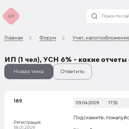
Главная
Форум
Учет, налогообложение
Учет и
налогообложение
Автоматизация
ИП (1 чел), УСН 6% - какие отчеты
Новая тема
Ответить
189
09.04.2009
17:55
Подскажите, пожалуйст
Регистрация:
18.01.2009