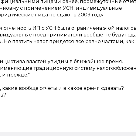
 официальными лицами ранее, промежуточные отче
занновму с применением УСН, индивидуальные
идические лица не сдают в 2009 году.
я отчетность ИП с УСН была ограничена этой налого
ивидуальные предприниматели вообще не будут сда
 Но платить налог придется все равно частями, как
инициатива властей увидим в ближайшее время.
именяющие традиционную систему налогообложен
к и прежде."
, какие вообще отчеты и в какое время сдавать?
ов?