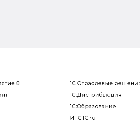
иятие 8
1С Отраслевые решени
инг
1С:Дистрибьюция
1С:Образование
ИТС.1C.ru