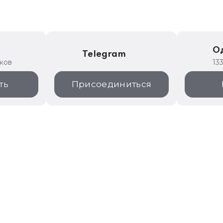
е
О
Telegram
иков
13
ть
Присоединиться