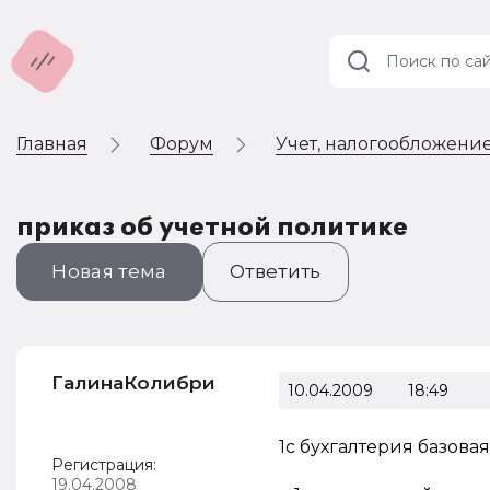
Главная
Форум
Учет, налогообложение
Учет и
налогообложение
Автоматизация
приказ об учетной политике
Новая тема
Ответить
ГалинаКолибри
10.04.2009
18:49
1с бухгалтерия базовая 
Регистрация:
19.04.2008