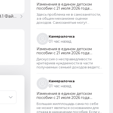
Изменения в едином детском
пособии с 21 июля 2026 года:
пересмотр правила нулевого
Здесь проблема не в самозанятости,
БухгалтерияПредприятия 8.1 Файловая
дохода и новый порядок
а в общем механизме оценки
оформления пособий по месту
доходов. Самозанятые могут
пребывания
получать пособие наравне с теми, кто
работает по трудовому договору. Но
для этого и самозанятые и работники
Камералочка
по ТД должны соответствовать
01 час назад
критерию нуждаемости. Согласно
данному критерию, их среднедушевой
Изменения в едином детском
доход не должен превышать
пособии с 21 июля 2026 года:
прожиточный минимум на каждого
пересмотр правила нулевого
члена семьи. И если доход заявителя
Дискуссия о несправедливости
дохода и новый порядок
хотя бы на 1 рубль превысит
критериев нуждаемости в части
оформления пособий по месту
установленный предел, то в пособии
получаемых семьей доходов ведется
пребывания
отказывают, что конечно же
не первый год. Причем даже на
несправедливо.
уровне законодателей и президента,
который уже говорил о том, что
Камералочка
данные критерии необходимо
01 час назад
пересмотреть. В начале года данные
критерии действительно
Изменения в едином детском
пересмотрели. Но сделали это
пособии с 21 июля 2026 года:
только для многодетных семей.
пересмотр правила нулевого
Теперь при незначительном
Большая жилплощадь сама по себе
дохода и новый порядок
превышении доходов таких семей
не может являться основанием для
оформления пособий по месту
показателей прожиточного минимума
отказа в назначении пособия. Если у