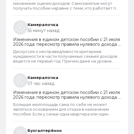
пребывания
механизме оценки доходов. Самозанятые могут
получать пособие наравне с теми, кто работает по
трудовому договору. Но для этого и самозанятые и
работники по ТД должны соответствовать
критерию нуждаемости. Согласно данному
Камералочка
критерию, их среднедушевой доход не должен
55 минут назад
превышать прожиточный минимум на каждого
члена семьи. И если доход заявителя хотя бы на 1
Изменения в едином детском пособии с 21 июля
рубль превысит установленный предел, то в
2026 года: пересмотр правила нулевого дохода и
пособии отказывают, что конечно же
новый порядок оформления пособий по месту
несправедливо.
Дискуссия о несправедливости критериев
пребывания
нуждаемости в части получаемых семьей доходов
ведется не первый год. Причем даже на уровне
законодателей и президента, который уже говорил
о том, что данные критерии необходимо
пересмотреть. В начале года данные критерии
Камералочка
действительно пересмотрели. Но сделали это
01 час назад
только для многодетных семей. Теперь при
незначительном превышении доходов таких семей
Изменения в едином детском пособии с 21 июля
показателей прожиточного минимума пособие они
2026 года: пересмотр правила нулевого дохода и
все равно получают. Но других семей это не
новый порядок оформления пособий по месту
коснулось.
Большая жилплощадь сама по себе не может
пребывания
являться основанием для отказа в назначении
пособия. Если у семьи одна квартира или один
жилой дом, то при соблюдении всех прочих
условий, пособие ей одобрят независимо от
площади жилья и количества квадратным метров
Бухгалтерёнок
такой площади, приходящихся на каждого члена