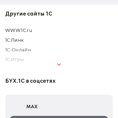
Другие сайты 1С
WWW.1С.ru
1С:Линк
1С-Онлайн
1C:Игры
1С:Предприятие 8
1С:Консалтинг
БУХ.1С в соцсетях
1Софт
1С Отраслевые решения
MAX
1С:Дистрибьюция