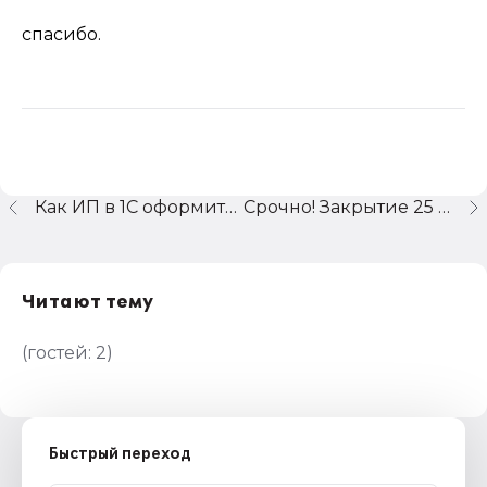
спасибо.
Как ИП в 1С оформить перевод себе на банковскую карту
Срочно! Закрытие 25 сч в 1С:Производство+Услуги+Бухгалтерия 7.7
Читают тему
(гостей:
2
)
Быстрый переход