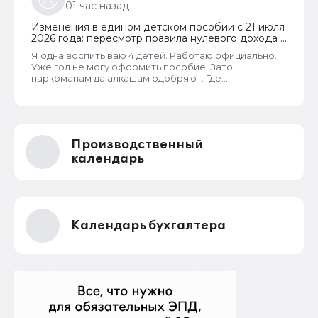
01 час назад
семьи. В пособии отказывают только если в
собственности семьи находятся две и более
Изменения в едином детском пособии с 21 июля
квартиры или жилых дома. Такая семья не может
2026 года: пересмотр правила нулевого дохода и
считаться нуждающейся.
новый порядок оформления пособий по месту
Я одна воспитываю 4 детей. Работаю официально.
пребывания
Уже год не могу оформить пособие. Зато
наркоманам да алкашам одобряют. Где
справедливость.
Производственный
календарь
Календарь бухгалтера