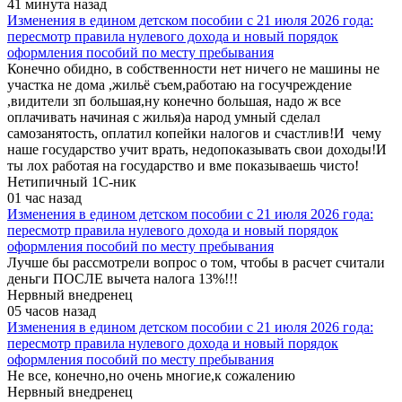
41 минута назад
Изменения в едином детском пособии с 21 июля 2026 года:
пересмотр правила нулевого дохода и новый порядок
оформления пособий по месту пребывания
Конечно обидно, в собственности нет ничего не машины не
участка не дома ,жильё съем,работаю на госучреждение
,видители зп большая,ну конечно большая, надо ж все
оплачивать начиная с жилья)а народ умный сделал
самозанятость, оплатил копейки налогов и счастлив!И чему
наше государство учит врать, недопоказывать свои доходы!И
ты лох работая на государство и вме показываешь чисто!
Нетипичный 1С-ник
01 час назад
Изменения в едином детском пособии с 21 июля 2026 года:
пересмотр правила нулевого дохода и новый порядок
оформления пособий по месту пребывания
Лучше бы рассмотрели вопрос о том, чтобы в расчет считали
деньги ПОСЛЕ вычета налога 13%!!!
Нервный внедренец
05 часов назад
Изменения в едином детском пособии с 21 июля 2026 года:
пересмотр правила нулевого дохода и новый порядок
оформления пособий по месту пребывания
Не все, конечно,но очень многие,к сожалению
Нервный внедренец