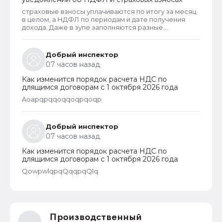
страховые взносы уплачиваются по итогу за месяц
в целом, а НДФЛ по периодам и дате получения
дохода. Даже в зупе заполняются разные
документы для формирования сведений. Как не
сравнивай, но уведомления по НДФЛ совпадать с
РСВ не будут, а уведомления по страховым не
Добрый инспектор
имеют к НДФЛ никакого отношения
07 часов назад
Как изменится порядок расчета НДС по
длящимся договорам с 1 октября 2026 года
Aoapqpqqoqqoqpqoqp
Добрый инспектор
07 часов назад
Как изменится порядок расчета НДС по
длящимся договорам с 1 октября 2026 года
QowpwlqpqQqqpqQlq
Производственный