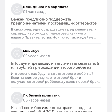
Блондинка по зарплате
01 час назад
Банкам предписано поддержать
предпринимателей, пострадавших от терактов
В свою очередь пострадавшие предприниматели
справедливо ожидают налоговых каникул от
нашего Правительства. Но что-то таких идей не
пока не выдвигали, или я что-то пропустила?
Минибух
05 часов назад
В Госдуме предложили выплачивать семьям по 5
млн рублей при рождении второго ребенка
Интересно как будут считать второго ребёнка?
Если например у мужа это второй брак и
получается второй ребёнок,а у жены первый брак и
первый ребенок.
Любимый приказик
06 часов назад
Как с 1 сентября изменятся правила подачи
уведомлений об НДФЛ и страховых взносах