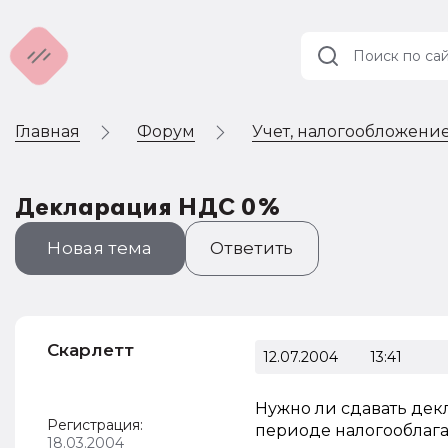
Главная
Форум
Учет, налогообложение
Учет и
налогообложение
Автоматизация
Декларация НДС 0%
Новая тема
Ответить
Скарлетт
12.07.2004
13:41
Нужно ли сдавать дек
Регистрация:
периоде налогооблаг
18.03.2004