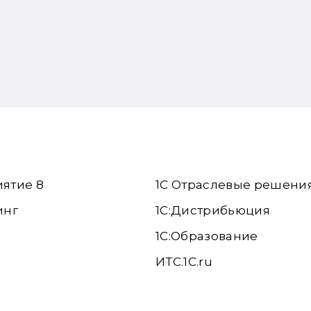
иятие 8
1С Отраслевые решени
инг
1С:Дистрибьюция
1С:Образование
ИТС.1C.ru