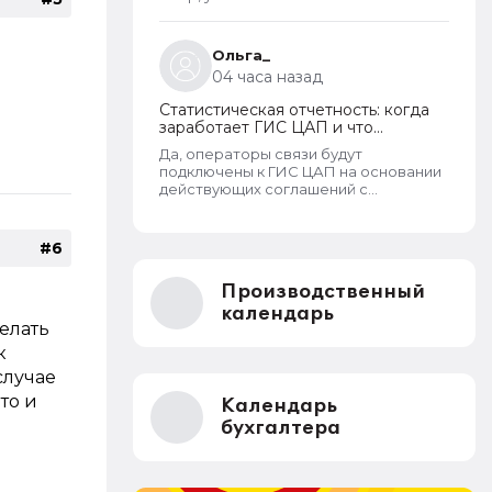
пребывания
Ольга_
04 часа назад
Статистическая отчетность: когда
заработает ГИС ЦАП и что
изменится для организаций
Да, операторы связи будут
подключены к ГИС ЦАП на основании
действующих соглашений с
Росстатом. - Т.е. можно будет
отправлять отчеты через оператора,
а оператор будет их передавать в
#6
ГИС ЦАП?
Производственный
календарь
елать
к
случае
то и
Календарь
бухгалтера