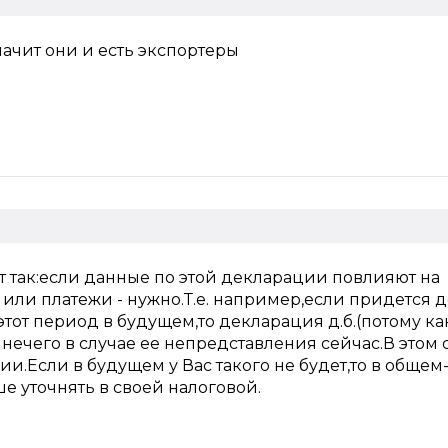
начит они и есть экспортеры
 так:если данные по этой декларации повлияют на
ли платежи - нужно.Т.е. например,если придется д
этот период в будущем,то декларация д.б.(потому ка
и нечего в случае ее непредставления сейчас.В этом 
и.Если в будущем у Вас такого не будет,то в общем-
е уточнять в своей налоговой.