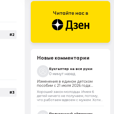
#2
Новые комментарии
Бухгалтер на все руки
0 минут назад
Изменения в едином детском
пособии с 21 июля 2026 года:
пересмотр правила нулевого
Хороший закон молодцы. Имея 6
#3
дохода и новый порядок
детей ничего не получаем, потому,
оформления пособий по месту
что работаем вдвоем с мужем. Хотим
пребывания
обеспечить детей, все таки не для
государства родили. А вот алкаши и
наркаманы да лентяи которые сидят
Полусонный айтишник