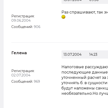
Раз спрашивают, так з
Регистрация:
09.06.2004
Сообщений:
906
Гелена
13.07.2004
14:23
Налоговые рассуждают
Регистрация:
последующие данные и
02.07.2004
уточненный расчет за 
Сообщений:
969
уточнять б. в сущност
будут наложены санкци
необязательно.Но лучш