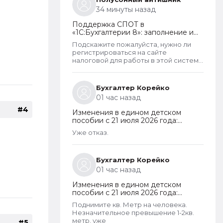
на больничных и типо работают чтобы
34 минуты назад
получать пособия их все же
получают. Так что могу сказать что как
Поддержка СПОТ в
то не правельно распределены
«1С:Бухгалтерии 8»: заполнение и
критерии оценивания дохода.
отправка ДОПП, уплата
Подскажите пожалуйста, нужно ли
обеспечительного платежа и
регистрироваться на сайте
получение QR-кода
налоговой для работы в этой системе
СПОТ, если работа ведется в 1С?
Бухгалтер Корейко
01 час назад
#4
Изменения в едином детском
пособии с 21 июля 2026 года:
пересмотр правила нулевого
Уже отказ.
дохода и новый порядок
оформления пособий по месту
пребывания
Бухгалтер Корейко
01 час назад
Изменения в едином детском
пособии с 21 июля 2026 года:
пересмотр правила нулевого
Поднимите кв. Метр на человека.
дохода и новый порядок
Незначительное превышение 1-2кв.
оформления пособий по месту
метр, уже
#5