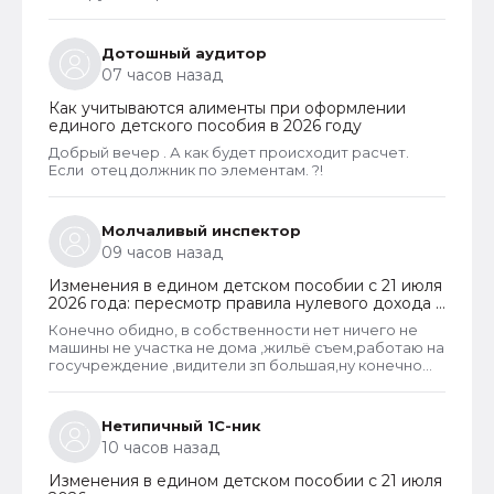
пребывания
Дотошный аудитор
07 часов назад
Как учитываются алименты при оформлении
единого детского пособия в 2026 году
Добрый вечер . А как будет происходит расчет.
Если отец должник по элементам. ?!
Молчаливый инспектор
09 часов назад
Изменения в едином детском пособии с 21 июля
2026 года: пересмотр правила нулевого дохода и
новый порядок оформления пособий по месту
Конечно обидно, в собственности нет ничего не
пребывания
машины не участка не дома ,жильё съем,работаю на
госучреждение ,видители зп большая,ну конечно
большая, надо ж все оплачивать начиная с жилья)а
народ умный сделал самозанятость, оплатил
копейки налогов и счастлив!И чему наше
Нетипичный 1С-ник
государство учит врать, недопоказывать свои
10 часов назад
доходы!И ты лох работая на государство и вме
показываешь чисто!
Изменения в едином детском пособии с 21 июля