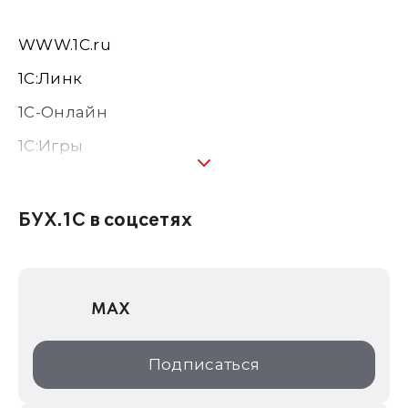
WWW.1С.ru
1С:Линк
1С-Онлайн
1C:Игры
1С:Предприятие 8
1С:Консалтинг
БУХ.1С в соцсетях
1Софт
1С Отраслевые решения
MAX
1С:Дистрибьюция
1С:Образование
Подписаться
ИТС.1C.ru