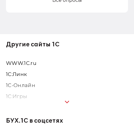
Все опросы
Другие сайты 1С
WWW.1С.ru
1С:Линк
1С-Онлайн
1C:Игры
1С:Предприятие 8
1С:Консалтинг
БУХ.1С в соцсетях
1Софт