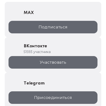
1С Отраслевые решения
MAX
1С:Дистрибьюция
1С:Образование
Подписаться
ИТС.1C.ru
Образовательные программы
ВКонтакте
1С для торговли
51593 участника
1С:Торговая площадка
Участвовать
Telegram
Присоединиться