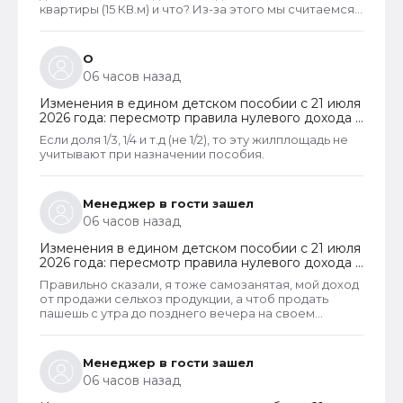
квартиры (15 КВ.м) и что? Из-за этого мы считаемся
супер обеспеченными? Отказ пришёл сразу.
Несправедливо, что унаследованные доли
наследства играют роль.
О
06 часов назад
Изменения в едином детском пособии с 21 июля
2026 года: пересмотр правила нулевого дохода и
новый порядок оформления пособий по месту
Если доля 1/3, 1/4 и т.д (не 1/2), то эту жилплощадь не
пребывания
учитывают при назначении пособия.
Менеджер в гости зашел
06 часов назад
Изменения в едином детском пособии с 21 июля
2026 года: пересмотр правила нулевого дохода и
новый порядок оформления пособий по месту
Правильно сказали, я тоже самозанятая, мой доход
пребывания
от продажи сельхоз продукции, а чтоб продать
пашешь с утра до позднего вечера на своем
огороде и во дворах с животинками
Менеджер в гости зашел
06 часов назад