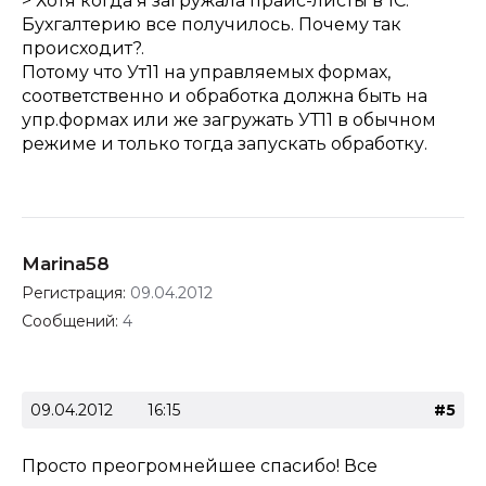
> Хотя когда я загружала прайс-листы в 1С:
Бухгалтерию все получилось. Почему так
происходит?.
Потому что Ут11 на управляемых формах,
соответственно и обработка должна быть на
упр.формах или же загружать УТ11 в обычном
режиме и только тогда запускать обработку.
Marina58
Регистрация:
09.04.2012
Сообщений:
4
09.04.2012
16:15
#5
Просто преогромнейшее спасибо! Все