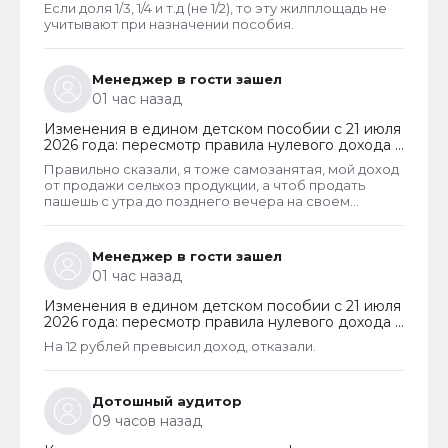
Если доля 1/3, 1/4 и т.д (не 1/2), то эту жилплощадь не
пребывания
учитывают при назначении пособия.
Менеджер в гости зашел
01 час назад
Изменения в едином детском пособии с 21 июля
2026 года: пересмотр правила нулевого дохода и
новый порядок оформления пособий по месту
Правильно сказали, я тоже самозанятая, мой доход
пребывания
от продажи сельхоз продукции, а чтоб продать
пашешь с утра до позднего вечера на своем
огороде и во дворах с животинками
Менеджер в гости зашел
01 час назад
Изменения в едином детском пособии с 21 июля
2026 года: пересмотр правила нулевого дохода и
новый порядок оформления пособий по месту
На 12 рублей превысил доход, отказали.
пребывания
Дотошный аудитор
09 часов назад