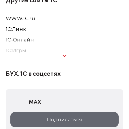
Другие сайты 1С
WWW.1С.ru
1С:Линк
1С-Онлайн
1C:Игры
1С:Предприятие 8
1С:Консалтинг
БУХ.1С в соцсетях
1Софт
1С Отраслевые решения
MAX
1С:Дистрибьюция
1С:Образование
Подписаться
ИТС.1C.ru