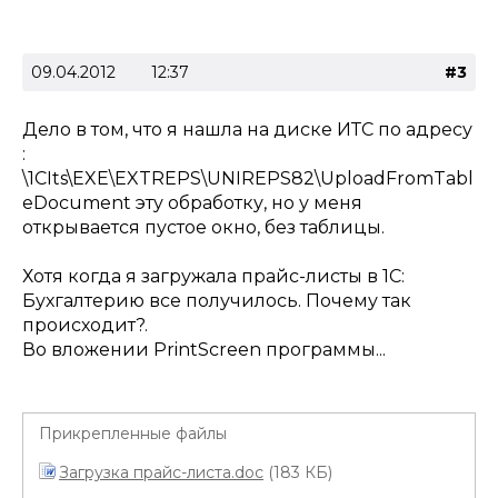
09.04.2012
12:37
#3
Дело в том, что я нашла на диске ИТС по адресу
:
\1CIts\EXE\EXTREPS\UNIREPS82\UploadFromTabl
eDocument эту обработку, но у меня
открывается пустое окно, без таблицы.
Хотя когда я загружала прайс-листы в 1С:
Бухгалтерию все получилось. Почему так
происходит?.
Во вложении PrintScreen программы...
Прикрепленные файлы
Загрузка прайс-листа.doc
(183 КБ)