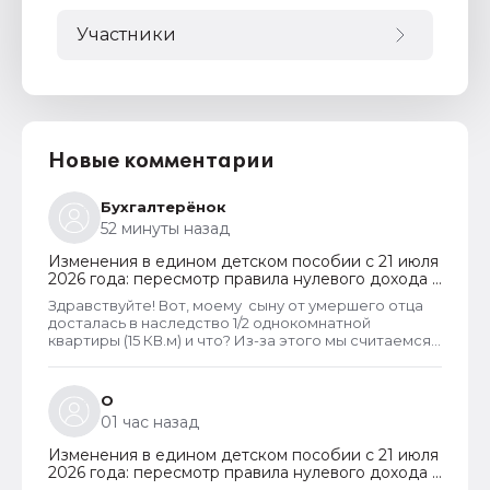
Участники
Новые комментарии
Бухгалтерёнок
52 минуты назад
Изменения в едином детском пособии с 21 июля
2026 года: пересмотр правила нулевого дохода и
новый порядок оформления пособий по месту
Здравствуйте! Вот, моему сыну от умершего отца
пребывания
досталась в наследство 1/2 однокомнатной
квартиры (15 КВ.м) и что? Из-за этого мы считаемся
супер обеспеченными? Отказ пришёл сразу.
Несправедливо, что унаследованные доли
наследства играют роль.
О
01 час назад
Изменения в едином детском пособии с 21 июля
2026 года: пересмотр правила нулевого дохода и
новый порядок оформления пособий по месту