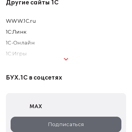
Другие сайты 1С
WWW.1С.ru
1С:Линк
1С-Онлайн
1C:Игры
1С:Предприятие 8
1С:Консалтинг
БУХ.1С в соцсетях
1Софт
1С Отраслевые решения
MAX
1С:Дистрибьюция
1С:Образование
Подписаться
ИТС.1C.ru