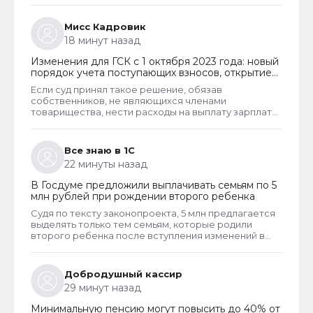
основание для отказа в пособии. Такое отказ, к
сожалению, оспорить уже не удастся. Исключение
Мисс Кадровик
из этого правила сделано только для многодетных
18 минут назад
семей. При незначительном превышении доходов
таким семьям теперь не отказывают в выплате.
Изменения для ГСК с 1 октября 2023 года: новый
порядок учета поступающих взносов, открытие
расчетных счетов и переход на применение
Если суд принял такое решение, обязав
бухгалтерского ПО
собственников, не являющихся членами
товарищества, нести расходы на выплату зарплаты
председателю, то такое решение неправомерно и
может быть оспорено в вышестоящем суде. Но
скорее всего речь в споре шла не о зарплате или
Все знаю в 1С
не только о зарплате председателя, но и об оплате
22 минуты назад
его услуг, которые он может оказывать наряду со
своей основной деятельностью. Такие услуги и
В Госдуме предложили выплачивать семьям по 5
работы должны оплачивать все собственники
млн рублей при рождении второго ребенка
гаражей.
Судя по тексту законопроекта, 5 млн предлагается
выделять только тем семьям, которые родили
второго ребенка после вступления изменений в
законную силу, если их конечно когда-либо примут,
что навряд ли. Тем семьям, в которых к моменты
принятия проекта, уже был второй ребенок, а
Добродушный кассир
также многодетным семьям, документ не
29 минут назад
предлагает никаких мер поддержки. Очевидно,
цель проекта - стимулирование именно на
Минимальную пенсию могут повысить до 40% от