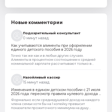
Новые комментарии
Подозрительный консультант
0 минут назад
Как учитываются алименты при оформлении
единого детского пособия в 2026 году
Точно так же как и в любых других случаях.
Алименты в процентном соотношении к средней
номинальной зарплате рассчитывают только в
случаях, когда алименты официально не
оформлены и разведенный заявитель их не
получает. Но долг по алиментам может возникнуть
Назойливый кассир
только тогда, когда алименты оформлены в
15 минут назад
соответствии с судебным решением. И если есть
решение суда, то алименты рассчитывают в
Изменения в едином детском пособии с 21 июля
фактическом размере. То есть, в том размере,
2026 года: пересмотр правила нулевого дохода и
который указан судом.
новый порядок оформления пособий по месту
Формально если среднедушевой доход на каждого
пребывания
члена семьи хотя бы на 1 копейку превысит
показатели прожиточного минимума на душу
населения, то у СФР появляется достаточное