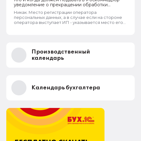
уведомление о прекращении обработки
персональных данных
Никак. Место регистрации оператора
персональных данных, а в случае если на стороне
оператора выступает ИП - указывается место его
жительства, является обязательным и
неотъемлемым атрибутом реестра РКН. Данная
информация подлежит обязательному
размещению в реестре наряду со всеми прочими
сведениями. Делается это для того, чтобы у
Производственный
субъектов ПД имелась возможность в случае
нарушения их прав обратиться непосредственно к
календарь
оператору для устранения нарушений.
Календарь бухгалтера