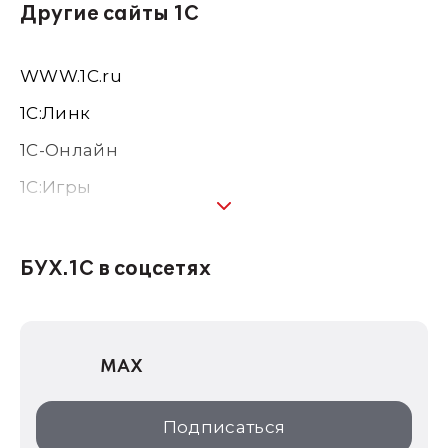
Другие сайты 1С
WWW.1С.ru
1С:Линк
1С-Онлайн
1C:Игры
1С:Предприятие 8
1С:Консалтинг
БУХ.1С в соцсетях
1Софт
1С Отраслевые решения
MAX
1С:Дистрибьюция
1С:Образование
Подписаться
ИТС.1C.ru