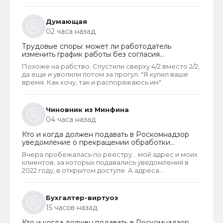
предлагалась, так как ее не было, работодатель
должен был инициировать увольнение сотрудника с
выплатой всех положенных ему компенсаций при
Думающая
таком виде увольнения (не по собственному
02 часа назад
желанию или соглашению сторон).
Трудовые споры: может ли работодатель
изменить график работы без согласия
сотрудника
Похоже на рабство. Спустили сверху 4/2 вместо 2/2,
да еще и уволили потом за прогул. "Я купил ваше
время. Как хочу, так и распоряжаюсь им".
Чиновник из Минфина
04 часа назад
Кто и когда должен подавать в Роскомнадзор
уведомление о прекращении обработки
персональных данных
Вчера пробежалась по реестру... мой адрес и моих
клиентов, за которых подавались уведомления в
2022 году, в открытом доступе. А адреса
новоявленных операторов перс. данных,
зарегистрированных в 2025 году, скрыты. Я
проверила только знакомых ИП и заметила такую
Бухгалтер-виртуоз
закономерность. Или это просто совпадение
15 часов назад
такое?
Кто и когда должен подавать в Роскомнадзор