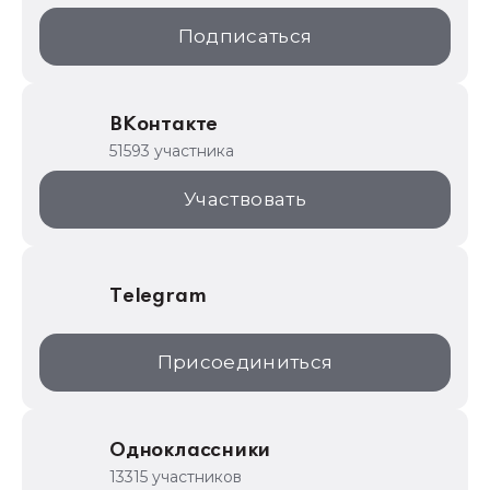
1С:Образование
Подписаться
ИТС.1C.ru
Образовательные программы
ВКонтакте
1С для торговли
51593 участника
1С:Торговая площадка
Участвовать
Telegram
Присоединиться
Одноклассники
13315 участников