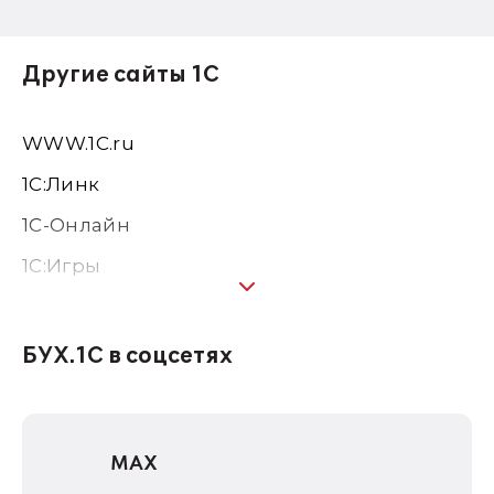
Другие сайты 1С
WWW.1С.ru
1С:Линк
1С-Онлайн
1C:Игры
1С:Предприятие 8
1С:Консалтинг
БУХ.1С в соцсетях
1Софт
1С Отраслевые решения
MAX
1С:Дистрибьюция