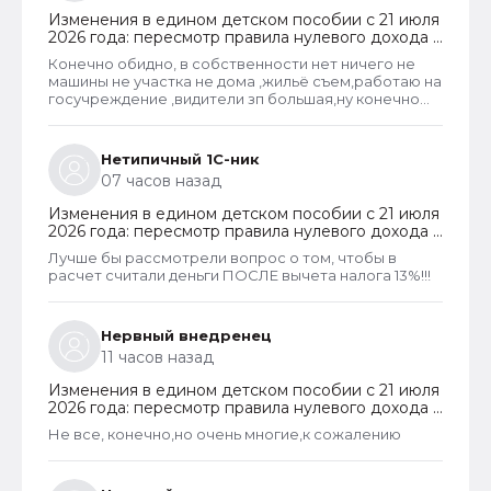
Изменения в едином детском пособии с 21 июля
2026 года: пересмотр правила нулевого дохода и
новый порядок оформления пособий по месту
Конечно обидно, в собственности нет ничего не
пребывания
машины не участка не дома ,жильё съем,работаю на
госучреждение ,видители зп большая,ну конечно
большая, надо ж все оплачивать начиная с жилья)а
народ умный сделал самозанятость, оплатил
копейки налогов и счастлив!И чему наше
Нетипичный 1С-ник
государство учит врать, недопоказывать свои
07 часов назад
доходы!И ты лох работая на государство и вме
показываешь чисто!
Изменения в едином детском пособии с 21 июля
2026 года: пересмотр правила нулевого дохода и
новый порядок оформления пособий по месту
Лучше бы рассмотрели вопрос о том, чтобы в
пребывания
расчет считали деньги ПОСЛЕ вычета налога 13%!!!
Нервный внедренец
11 часов назад
Изменения в едином детском пособии с 21 июля
2026 года: пересмотр правила нулевого дохода и
новый порядок оформления пособий по месту
Не все, конечно,но очень многие,к сожалению
пребывания