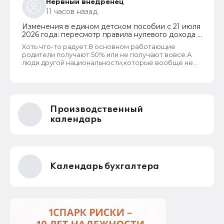
Нервный внедренец
11 часов назад
Изменения в едином детском пособии с 21 июля
2026 года: пересмотр правила нулевого дохода и
новый порядок оформления пособий по месту
Хоть что-то радует.В основном работающие
пребывания
родители получают 50% или не получают вовсе.А
люди другой национальности,которые вообще не
трудоустроены получают по 100%.Теперь может
быть начнут работать,а не ждать манны небесной...
Производственный
календарь
Календарь бухгалтера