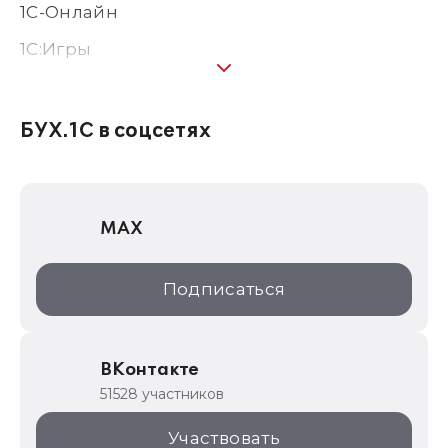
1С-Онлайн
1C:Игры
1С:Предприятие 8
1С:Консалтинг
БУХ.1С в соцсетях
1Софт
1С Отраслевые решения
MAX
1С:Дистрибьюция
1С:Образование
Подписаться
ИТС.1C.ru
Образовательные программы
ВКонтакте
1С для торговли
51528 участников
1С:Торговая площадка
Участвовать