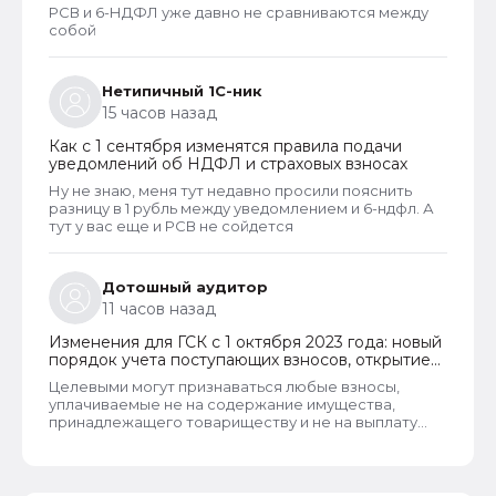
РСВ и 6-НДФЛ уже давно не сравниваются между
собой
Нетипичный 1С-ник
15 часов назад
Как с 1 сентября изменятся правила подачи
уведомлений об НДФЛ и страховых взносах
Ну не знаю, меня тут недавно просили пояснить
разницу в 1 рубль между уведомлением и 6-ндфл. А
тут у вас еще и РСВ не сойдется
Дотошный аудитор
11 часов назад
Изменения для ГСК с 1 октября 2023 года: новый
порядок учета поступающих взносов, открытие
расчетных счетов и переход на применение
Целевыми могут признаваться любые взносы,
бухгалтерского ПО
уплачиваемые не на содержание имущества,
принадлежащего товариществу и не на выплату
заработной платы правлению и бухгалтерии
товарищества. Перечень целевых взносов законом
не ограничен. Взносы могут собираться на любые
цели, за которые проголосует общее собрание