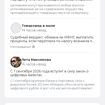
расчетных счетов и переход на применение
Целевыми могут признаваться любые взносы,
бухгалтерского ПО
уплачиваемые не на содержание имущества,
принадлежащего товариществу и не на выплату
заработной платы правлению и бухгалтерии
товарищества. Перечень целевых взносов законом
не ограничен. Взносы могут собираться на любые
Товаровед в мыле
цели, за которые проголосует общее собрание
14 часов назад
собственников. Пример целевых взносов - взносы
на установку видеонаблюдения, охранных систем и
Судебный вердикт: обязана ли ИФНС выплатить
шлагбаумов. Платить их должны все собственники
проценты, если переплата по налогу возникла по
гаражей.
вине налогоплательщика
Неожиданно 😆
Лита Максимова
16 часов назад
С 1 сентября 2026 года вступит в силу закон о
цифровых валютах
С 1 сентября крупные банки и торговые сети с
выручкой более 120 млн обязаны обеспечить прием
цифрового рубля. А вот что касается криптовалют,
то они не могут являться средством платежа в
России и новый закон прямо запрещает их
использование в этом качестве внутри страны.