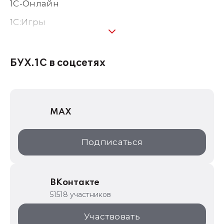
1С-Онлайн
1C:Игры
1С:Предприятие 8
1С:Консалтинг
БУХ.1С в соцсетях
1Софт
1С Отраслевые решения
MAX
1С:Дистрибьюция
1С:Образование
Подписаться
ИТС.1C.ru
Образовательные программы
ВКонтакте
1С для торговли
51518 участников
1С:Торговая площадка
Участвовать