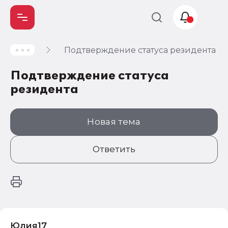
Подтверждение статуса резидента
Учет и
налогообложение
Подтверждение статуса
Автоматизация
резидента
Новая тема
Ответить
Юлия17