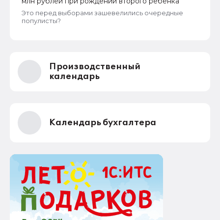
млн рублей при рождении второго ребенка
оператору для устранения нарушений.
Это перед выборами зашевелились очередные
популисты?
Производственный
календарь
Календарь бухгалтера