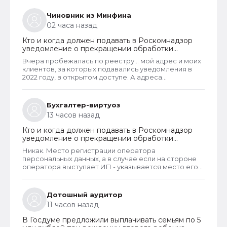
Чиновник из Минфина
02 часа назад
Кто и когда должен подавать в Роскомнадзор
уведомление о прекращении обработки
персональных данных
Вчера пробежалась по реестру... мой адрес и моих
клиентов, за которых подавались уведомления в
2022 году, в открытом доступе. А адреса
новоявленных операторов перс. данных,
зарегистрированных в 2025 году, скрыты. Я
проверила только знакомых ИП и заметила такую
Бухгалтер-виртуоз
закономерность. Или это просто совпадение
13 часов назад
такое?
Кто и когда должен подавать в Роскомнадзор
уведомление о прекращении обработки
персональных данных
Никак. Место регистрации оператора
персональных данных, а в случае если на стороне
оператора выступает ИП - указывается место его
жительства, является обязательным и
неотъемлемым атрибутом реестра РКН. Данная
информация подлежит обязательному
Дотошный аудитор
размещению в реестре наряду со всеми прочими
11 часов назад
сведениями. Делается это для того, чтобы у
субъектов ПД имелась возможность в случае
В Госдуме предложили выплачивать семьям по 5
нарушения их прав обратиться непосредственно к