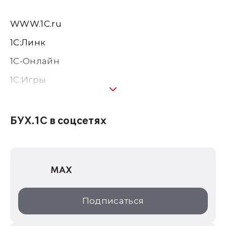
WWW.1С.ru
1С:Линк
1С-Онлайн
1C:Игры
1С:Предприятие 8
1С:Консалтинг
БУХ.1С в соцсетях
1Софт
1С Отраслевые решения
MAX
1С:Дистрибьюция
1С:Образование
Подписаться
ИТС.1C.ru