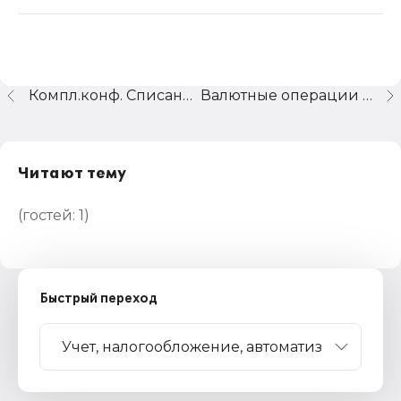
Компл.конф. Списание с р/с денег на сч.71. Кто-нибудь сталкивался???
Валютные операции в 1С:Предприятие 8.0.
Читают тему
(гостей:
1
)
Быстрый переход