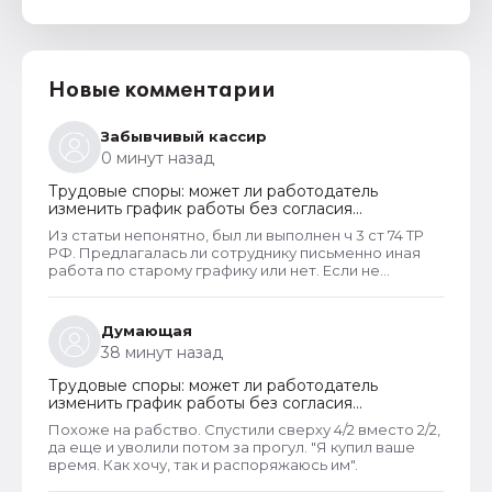
Новые комментарии
Забывчивый кассир
0 минут назад
Трудовые споры: может ли работодатель
изменить график работы без согласия
сотрудника
Из статьи непонятно, был ли выполнен ч 3 ст 74 ТР
РФ. Предлагалась ли сотруднику письменно иная
работа по старому графику или нет. Если не
предлагалась, так как ее не было, работодатель
должен был инициировать увольнение сотрудника с
выплатой всех положенных ему компенсаций при
Думающая
таком виде увольнения (не по собственному
38 минут назад
желанию или соглашению сторон).
Трудовые споры: может ли работодатель
изменить график работы без согласия
сотрудника
Похоже на рабство. Спустили сверху 4/2 вместо 2/2,
да еще и уволили потом за прогул. "Я купил ваше
время. Как хочу, так и распоряжаюсь им".